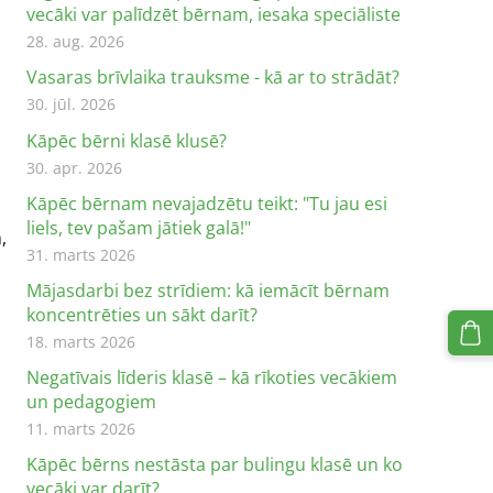
vecāki var palīdzēt bērnam, iesaka speciāliste
28. aug. 2026
Vasaras brīvlaika trauksme - kā ar to strādāt?
30. jūl. 2026
Kāpēc bērni klasē klusē?
30. apr. 2026
Kāpēc bērnam nevajadzētu teikt: "Tu jau esi
liels, tev pašam jātiek galā!"
,
31. marts 2026
Mājasdarbi bez strīdiem: kā iemācīt bērnam
koncentrēties un sākt darīt?
18. marts 2026
Negatīvais līderis klasē – kā rīkoties vecākiem
un pedagogiem
11. marts 2026
Kāpēc bērns nestāsta par bulingu klasē un ko
vecāki var darīt?