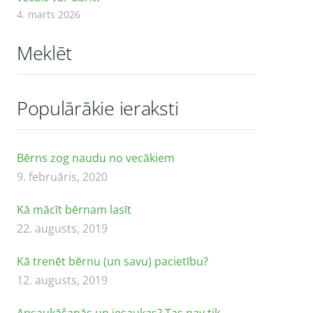
4. marts 2026
Meklēt
Populārākie ieraksti
Bērns zog naudu no vecākiem
9. februāris, 2020
Kā mācīt bērnam lasīt
22. augusts, 2019
Kā trenēt bērnu (un savu) pacietību?
12. augusts, 2019
Apsaukāšanās un iesaukas? Tas nav tik