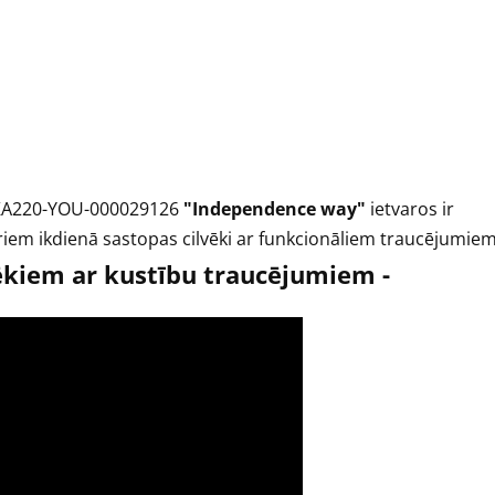
 KA220-YOU-000029126
"Independence way"
ietvaros ir
uriem ikdienā sastopas cilvēki ar funkcionāliem traucējumiem
ēkiem ar kustību traucējumiem -