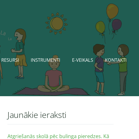
 RESURSI
INSTRUMENTI
E-VEIKALS
KONTAKTI
Jaunākie ieraksti
Atgriešanās skolā pēc bulinga pieredzes. Kā