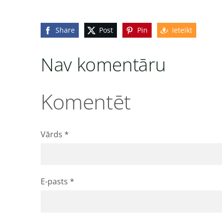
Share
Post
Pin
Ieteikt
Nav komentāru
Komentēt
Vārds *
E-pasts *