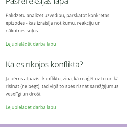
Pašrefleksijas lapa
Palīdzētu analizēt uzvedību, pārskatot konkrētās
epizodes - kas izraisīja notikumu, reakciju un
nākotnes soļus.
Lejupielādēt darba lapu
Kā es rīkojos konfliktā?
Ja bērns atpazīst konfliktu, zina, kā reaģēt uz to un kā
risināt (ne bēgt), tad viņš to spēs risnāt sarežģījumus
veselīgi un droši.
Lejupielādēt darba lapu