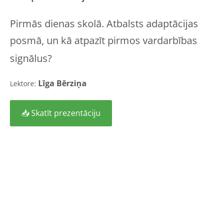
Pirmās dienas skolā. Atbalsts adaptācijas
posmā, un kā atpazīt pirmos vardarbības
signālus?
Līga Bērziņa
Lektore
:
📥 Skatīt prezentāciju