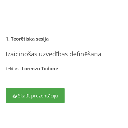
1. Teorētiska sesija
Izaicinošas uzvedības definēšana
:
Lorenzo Todone
Lektors
📥 Skatīt prezentāciju