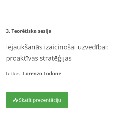
3. Teorētiska sesija
Iejaukšanās izaicinošai uzvedībai:
proaktīvas stratēģijas
:
Lorenzo Todone
Lektors
📥 Skatīt prezentāciju