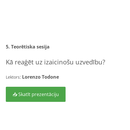
5. Teorētiska sesija
Kā reaģēt uz izaicinošu uzvedību?
:
Lorenzo Todone
Lektors
📥 Skatīt prezentāciju