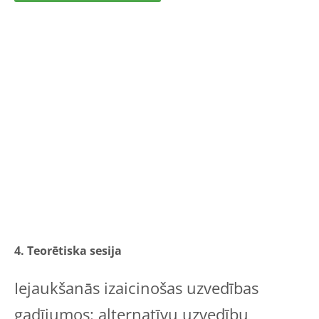
4. Teorētiska sesija
Iejaukšanās izaicinošas uzvedības
gadījumos: alternatīvu uzvedību