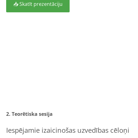
📥 Skatīt prezentāciju
2. Teorētiska sesija
Iespējamie izaicinošas uzvedības cēloņi