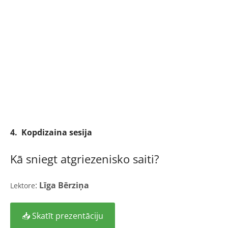
4. Kopdizaina sesija
Kā sniegt atgriezenisko saiti?
:
Līga Bērziņa
Lektore
📥 Skatīt prezentāciju