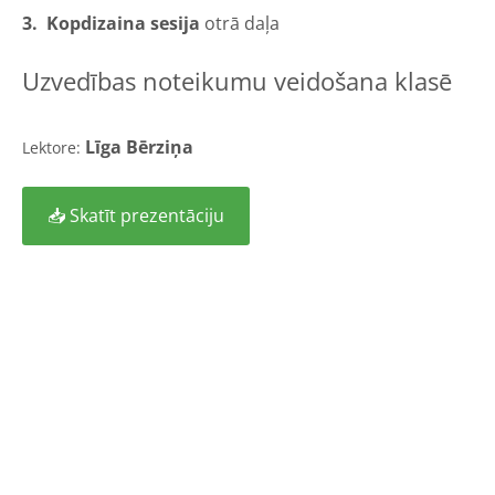
3. Kopdizaina sesija
otrā daļa
Uzvedības noteikumu veidošana klasē
Līga Bērziņa
Lektore
:
📥 Skatīt prezentāciju