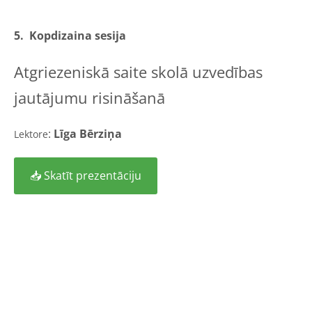
5. Kopdizaina sesija
Atgriezeniskā saite skolā uzvedības
jautājumu risināšanā
:
Līga Bērziņa
Lektore
📥 Skatīt prezentāciju