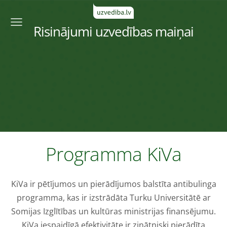
Risinājumi uzvedības maiņai
Programma KiVa
KiVa ir pētījumos un pierādījumos balstīta antibulinga
programma, kas ir izstrādāta Turku Universitātē ar
Somijas Izglītības un kultūras ministrijas finansējumu.
KiVa iespaidīgā efektivitāte ir zinātniski pierādīta