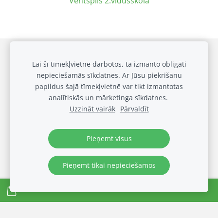
Ventspils 2.vidusskola
Draudzīgai klasei
Privātuma politika
Sīkdatnes
Lai šī tīmekļvietne darbotos, tā izmanto obligāti
nepieciešamās sīkdatnes. Ar Jūsu piekrišanu
Galerija
papildus šajā tīmekļvietnē var tikt izmantotas
Biežākie jautājumi
analītiskās un mārketinga sīkdatnes.
Noteikumi
Uzzināt vairāk
Pārvaldīt
© OUT LOUD SIA 2024
Visas tiesības rezervētas
Pieņemt visus
Pieņemt tikai nepieciešamos