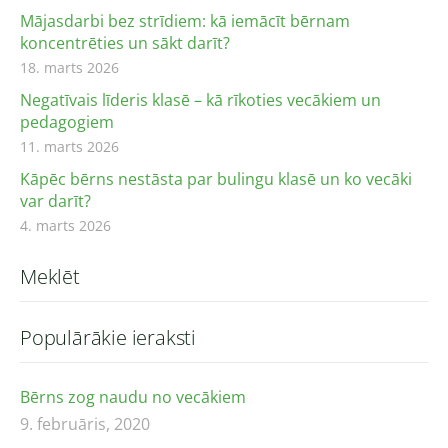
Mājasdarbi bez strīdiem: kā iemācīt bērnam
koncentrēties un sākt darīt?
18. marts 2026
Negatīvais līderis klasē – kā rīkoties vecākiem un
pedagogiem
11. marts 2026
Kāpēc bērns nestāsta par bulingu klasē un ko vecāki
var darīt?
4. marts 2026
Meklēt
Populārākie ieraksti
Bērns zog naudu no vecākiem
9. februāris, 2020