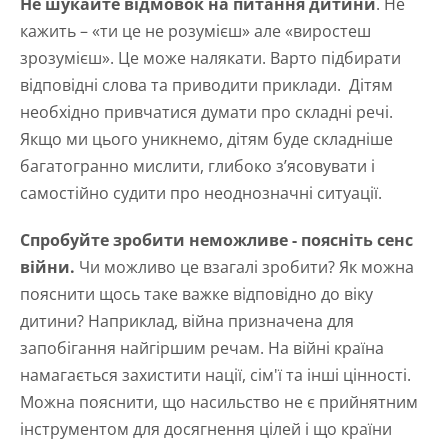
Не шукайте відмовок на питання дитини
. Не
кажить – «ти це не розумієш» але «виростеш
зрозумієш». Це може налякати. Варто підбирати
відповідні слова та приводити приклади. Дітям
необхідно привчатися думати про складні речі.
Якщо ми цього уникнемо, дітям буде складніше
багатогранно мислити, глибоко з’ясовувати і
самостійно судити про неоднозначні ситуації.
Спробуйте зробити неможливе - поясніть сенс
війни.
Чи можливо це взагалі зробити? Як можна
пояснити щось таке важке відповідно до віку
дитини? Наприклад, війна призначена для
запобігання найгіршим речам. На війні країна
намагається захистити нації, сім'ї та інші цінності.
Можна пояснити, що насильство не є прийнятним
інструментом для досягнення цілей і що країни