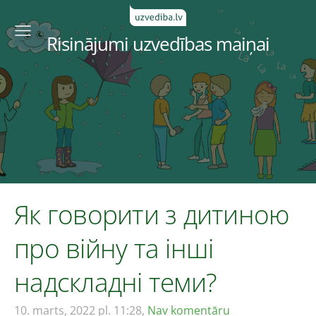
Risinājumi uzvedības maiņai
Як говорити з дитиною
про війну та інші
надскладні теми?
10. marts, 2022 pl. 11:28,
Nav komentāru