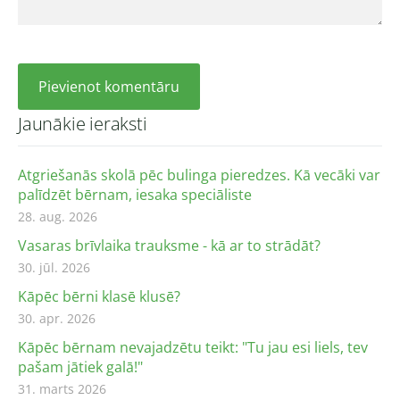
Jaunākie ieraksti
Atgriešanās skolā pēc bulinga pieredzes. Kā vecāki var
palīdzēt bērnam, iesaka speciāliste
28. aug. 2026
Vasaras brīvlaika trauksme - kā ar to strādāt?
30. jūl. 2026
Kāpēc bērni klasē klusē?
30. apr. 2026
Kāpēc bērnam nevajadzētu teikt: "Tu jau esi liels, tev
pašam jātiek galā!"
31. marts 2026