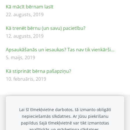
Kā mācīt bērnam lasīt
22. augusts, 2019
Kā trenēt bērnu (un savu) pacietību?
12. augusts, 2019
Apsaukāšanās un iesaukas? Tas nav tik vienkārši...
5. maijs, 2019
Kā stiprināt bērna pašapziņu?
10. februāris, 2019
Draudzīgai klasei
Privātuma politika
Sīkdatnes
Lai šī tīmekļvietne darbotos, tā izmanto obligāti
nepieciešamās sīkdatnes. Ar Jūsu piekrišanu
Galerija
papildus šajā tīmekļvietnē var tikt izmantotas
Biežākie jautājumi
analītiskās un mārketinga sīkdatnes.