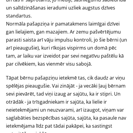
un salīdzināšanas ieradumi uzliek augstus dzīves
standartus.
Normāla pašapziņa ir pamatakmens laimīgai dzīvei
gan lielajiem, gan mazajiem. Ar zemu pašvērtējumu
parasti saista arī vāju impulsu kontroli, jo šie bērni (un
arī pieaugušie), kuri rīkojas vispirms un domā pēc
tam, ar laiku var izveidot par sevi negatīvu paštēlu kā
par cilvēkiem, kas vienmēr visu sabojā.
Tāpat bērnu pašapziņu ietekmē tas, cik daudz ar viņu
spēlējas pieaugušie. Vai zinājāt - ja vecāki ļauj bērnam
sevi pievārēt, tad viņi izaug ar sajūtu, ka ir stipri. Un
otrādāk - ja trīsgadniekam ir sajūta, ka lielie ir
neietekmējami un neuzvarami, arī izaugot, viņam var
saglabāties bezspēcības sajūta, sajūta, ka pasaule nav
ietekmējama līdz pat tādai pakāpei, ka sastingst