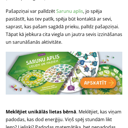
Pašapziņai var palīdzēt
Sarunu aplis
, jo spēja
pastāstīt, kas tev patīk, spēja būt kontaktā ar sevi,
saprast, kas pašam sagādā prieku, palīdz pašapziņai.
Tāpat kā jebkura cita viegla un jautra sevis izzināšanas
un sarunāšanās aktivitāte.
Meklējiet unikālās lietas bērnā
. Meklējiet, kas viņam
padodas, kas dod enerģiju. Viņš spēj stundām likt
lego? Lieliski? Padodas matemātika, bet nepadodas