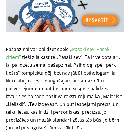
Pašapziņai var palīdzēt spēle
„Pasaki sev. Pasaki
citiem”
tieši zilā kastīte „Pasaki sev”. Tā ir veidota arī,
lai palīdzētu zemai pašapziņai. Psihologi spēli pērk
tieši šī komplekta dēļ, bet nav jābūt psihologam, lai
liktu labi justies pieaugušajam ar samazinātu
pašvērtējumu un pat bērnam. Šī spēle palīdzēs
izvairīties no tāda pozitīva raksturojuma kā „Malacis!”
„Lieliski!”, „Tev izdevās!”, un būt iespējami precīzi un
teikt lietas, kas ir dziļi personiskas, precīzas. Jo
precīzākas un mazāk standartizētas tās būs, jo bērni
(un arī pieaugušie) tām vairāk ticēs.