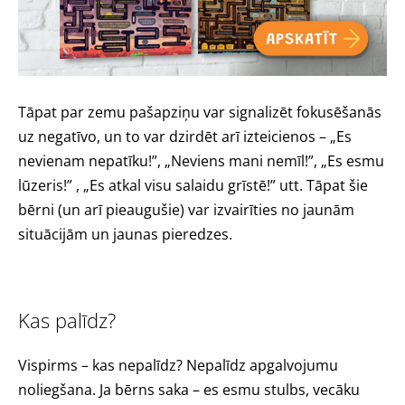
Tāpat par zemu pašapziņu var signalizēt fokusēšanās
uz negatīvo, un to var dzirdēt arī izteicienos – „Es
nevienam nepatīku!”, „Neviens mani nemīl!”, „Es esmu
lūzeris!” , „Es atkal visu salaidu grīstē!” utt. Tāpat šie
bērni (un arī pieaugušie) var izvairīties no jaunām
situācijām un jaunas pieredzes.
Kas palīdz?
Vispirms – kas nepalīdz? Nepalīdz apgalvojumu
noliegšana. Ja bērns saka – es esmu stulbs, vecāku