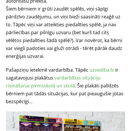
autoritāšu priekšā.
Šiem bērniem ir grūti zaudēt spēlēs, viņi sāpīgi
pārdzīvo zaudējumu, un viņi bieži saasināti reaģē uz
to. Tāpēc viņi var atteikties piedalīties spēlē, ja nav
pārliecības par pilnīgu uzvaru (bet kurš tad cits
vēlētos piedalīties šādā spēlē?). Var novērot, ka bērni
var viegli padoties vai gluži otrādi - tērēt pārāk daudz
enerģijas uzvarai.
Pašapziņu ietekmē vardarbība. Tāpēc
uzvediba.lv
ir
sagatavojusi plakātus
vardarbības situāciju
risināšanai pirmsskolā un skolā
. Šie plakāti palīdzēs
bērniem pat tādās situācijas, kur pat pieaugušie jūtas
bezspēcīgi...