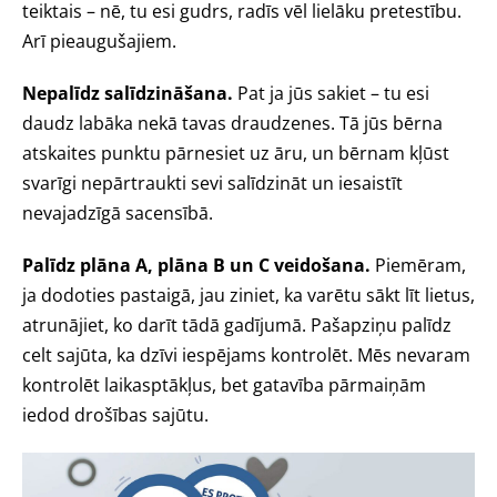
teiktais – nē, tu esi gudrs, radīs vēl lielāku pretestību.
Arī pieaugušajiem.
Nepalīdz salīdzināšana.
Pat ja jūs sakiet – tu esi
daudz labāka nekā tavas draudzenes. Tā jūs bērna
atskaites punktu pārnesiet uz āru, un bērnam kļūst
svarīgi nepārtraukti sevi salīdzināt un iesaistīt
nevajadzīgā sacensībā.
Palīdz plāna A, plāna B un C veidošana.
Piemēram,
ja dodoties pastaigā, jau ziniet, ka varētu sākt līt lietus,
atrunājiet, ko darīt tādā gadījumā. Pašapziņu palīdz
celt sajūta, ka dzīvi iespējams kontrolēt. Mēs nevaram
kontrolēt laikasptākļus, bet gatavība pārmaiņām
iedod drošības sajūtu.