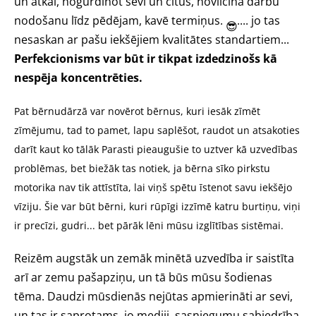
un atkal, nogurdinot sevi un citus, novilcina darbu
nodošanu līdz pēdējam, kavē termiņus.
.... jo tas
😎
nesaskan ar pašu iekšējiem kvalitātes standartiem...
Perfekcionisms var būt ir tikpat izdedzinošs kā
nespēja koncentrēties.
Pat bērnudārzā var novērot bērnus, kuri iesāk zīmēt
zīmējumu, tad to pamet, lapu saplēšot, raudot un atsakoties
darīt kaut ko tālāk Parasti pieaugušie to uztver kā uzvedības
problēmas, bet biežāk tas notiek, ja bērna sīko pirkstu
motorika nav tik attīstīta, lai viņš spētu īstenot savu iekšējo
vīziju. Šie var būt bērni, kuri rūpīgi izzīmē katru burtiņu, viņi
ir precīzi, gudri... bet pārāk lēni mūsu izglītības sistēmai.
Reizēm augstāk un zemāk minētā uzvedība ir saistīta
arī ar zemu pašapziņu, un tā būs mūsu šodienas
tēma. Daudzi mūsdienās nejūtas apmierināti ar sevi,
un tas ir saprotams, jo mediji, sasniegumu sabiedrība