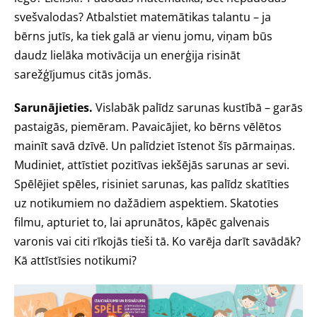
svešvalodas? Atbalstiet matemātikas talantu – ja
bērns jutīs, ka tiek galā ar vienu jomu, viņam būs
daudz lielāka motivācija un enerģija risināt
sarežģījumus citās jomās.
Sarunājieties.
Vislabāk palīdz sarunas kustībā – garās
pastaigās, piemēram. Pavaicājiet, ko bērns vēlētos
mainīt savā dzīvē. Un palīdziet īstenot šīs pārmaiņas.
Mudiniet, attīstiet pozitīvas iekšējās sarunas ar sevi.
Spēlējiet spēles, risiniet sarunas, kas palīdz skatīties
uz notikumiem no dažādiem aspektiem. Skatoties
filmu, apturiet to, lai aprunātos, kāpēc galvenais
varonis vai citi rīkojās tieši tā. Ko varēja darīt savādāk?
Kā attīstīsies notikumi?