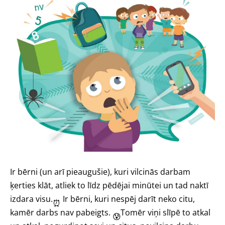
Ir bērni (un arī pieaugušie), kuri vilcinās darbam
ķerties klāt, atliek to līdz pēdējai minūtei un tad naktī
izdara visu.
Ir bērni, kuri nespēj darīt neko citu,
⏰
kamēr darbs nav pabeigts.
Tomēr viņi slīpē to atkal
😰