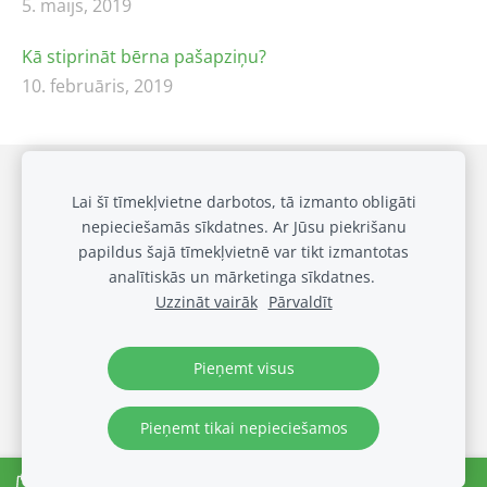
5. maijs, 2019
Kā stiprināt bērna pašapziņu?
10. februāris, 2019
Draudzīgai klasei
Privātuma politika
Sīkdatnes
Lai šī tīmekļvietne darbotos, tā izmanto obligāti
nepieciešamās sīkdatnes. Ar Jūsu piekrišanu
Galerija
papildus šajā tīmekļvietnē var tikt izmantotas
Biežākie jautājumi
analītiskās un mārketinga sīkdatnes.
Noteikumi
Uzzināt vairāk
Pārvaldīt
© OUT LOUD SIA 2024
Visas tiesības rezervētas
Pieņemt visus
Pieņemt tikai nepieciešamos