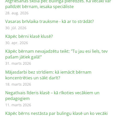
Atgriešanās skolā pēc bulinga pieredzes. Kā vecāki var
palīdzēt bērnam, iesaka speciāliste
28. aug. 2026
Vasaras brīvlaika trauksme - kā ar to strādāt?
30. jūl. 2026
Kāpēc bērni klasē klusē?
30. apr. 2026
Kāpēc bērnam nevajadzētu teikt: "Tu jau esi liels, tev
pašam jātiek galā!"
31. marts 2026
Mājasdarbi bez strīdiem: kā iemācīt bērnam
koncentrēties un sākt darīt?
18. marts 2026
Negatīvais līderis klasē – kā rīkoties vecākiem un
pedagogiem
11. marts 2026
Kāpēc bērns nestāsta par bulingu klasē un ko vecāki