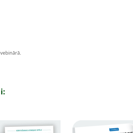
 vebinārā.
i: