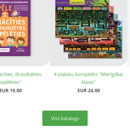
ācīties, draudzēties,
4 plakātu komplekts "Mierīgākai
spēlēties"
klasei"
EUR 19.00
EUR 24.00
​Viss katalogs​