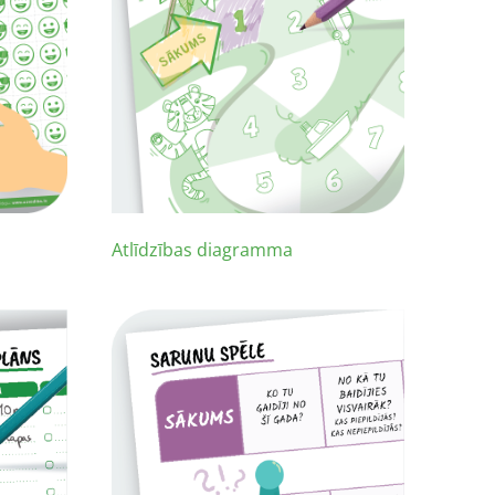
Atlīdzības diagramma