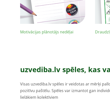
Motivācijas plānotājs nedēļai
Draudzī
uzvediba.lv spēles, kas v
Visas uzvediba.lv spēles ir veidotas ar mērķi pal
pozitīvu paštēlu. Spēles var izmantot gan individu
lielākiem kolektīviem