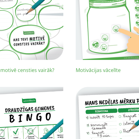
 motivē censties vairāk?
Motivācijas vācelīte