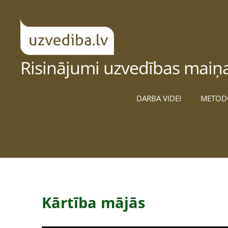
Risinājumi uzvedības maiņa
DARBA VIDEI
METOD
Kārtība mājās