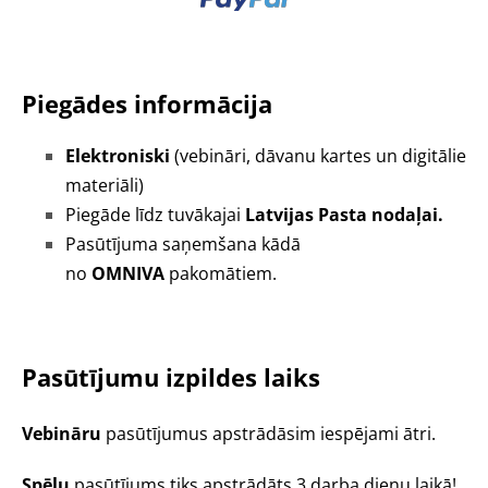
Piegādes informācija
Elektroniski
(vebināri, dāvanu kartes un digitālie
materiāli)
Piegāde līdz tuvākajai
Latvijas Pasta nodaļai.
Pasūtījuma saņemšana kādā
no
OMNIVA
pakomātiem.
Pasūtījumu izpildes laiks
Vebināru
pasūtījumus apstrādāsim iespējami ātri.
Spēļu
pasūtījums tiks apstrādāts 3 darba dienu laikā!