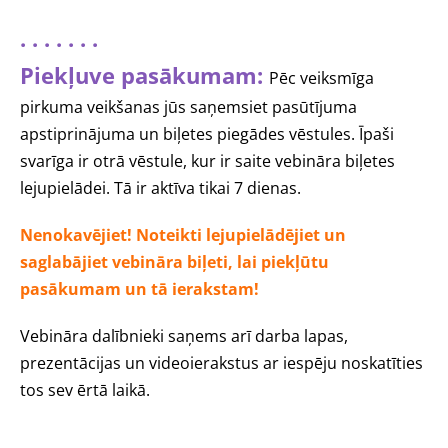
. . . . . . .
Piekļuve pasākumam:
Pēc veiksmīga
pirkuma veikšanas jūs saņemsiet pasūtījuma
apstiprinājuma un biļetes piegādes vēstules. Īpaši
svarīga ir otrā vēstule, kur ir saite vebināra biļetes
lejupielādei. Tā ir aktīva tikai 7 dienas.
Nenokavējiet! Noteikti lejupielādējiet un
saglabājiet vebināra biļeti, lai piekļūtu
pasākumam un tā ierakstam!
Vebināra dalībnieki saņems arī darba lapas,
prezentācijas un videoierakstus ar iespēju noskatīties
tos sev ērtā laikā.