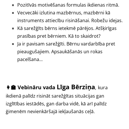
Pozitīvās motivēšanas formulas ikdienas ritmā.
Vecvecāki izlutina mazbērnus, mazbērni kā
instruments attiecību risināšanai. Robežu idejas.
Kā sarežģīts bērns ietekmē pārējos. Atšķirīgas
prasības pret bērniem. Kā to skaidrot?
Ja ir pavisam sarežģīti. Bērnu vardarbība pret
pieaugušajiem. Apsaukāšanās un rokas
pacelšana…
Līga Bērziņa
👩‍🏫
Vebināru vada
,
kura
ikdienā palīdz risināt sarežģītas situācijas gan
izglītības iestādēs, gan darba vidē, kā arī palīdz
ģimenēm nevienkāršajā iekļaušanās ceļā.