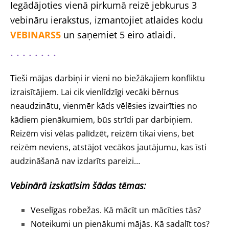
Iegādājoties vienā pirkumā reizē jebkurus 3
vebināru ierakstus, izmantojiet atlaides kodu
VEBINARS5
un saņemiet 5 eiro atlaidi.
. . . . . . . .
Tieši mājas darbiņi ir vieni no biežākajiem konfliktu
izraisītājiem. Lai cik vienlīdzīgi vecāki bērnus
neaudzinātu, vienmēr kāds vēlēsies izvairīties no
kādiem pienākumiem, būs strīdi par darbiņiem.
Reizēm visi vēlas palīdzēt, reizēm tikai viens, bet
reizēm neviens, atstājot vecākos jautājumu, kas īsti
audzināšanā nav izdarīts pareizi…
Vebinārā izskatīsim šādas tēmas:
Veselīgas robežas. Kā mācīt un mācīties tās?
Noteikumi un pienākumi mājās. Kā sadalīt tos?