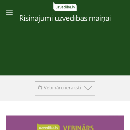
Risinājumi uzvedības maiņai
📺 Vebināru ieraksti