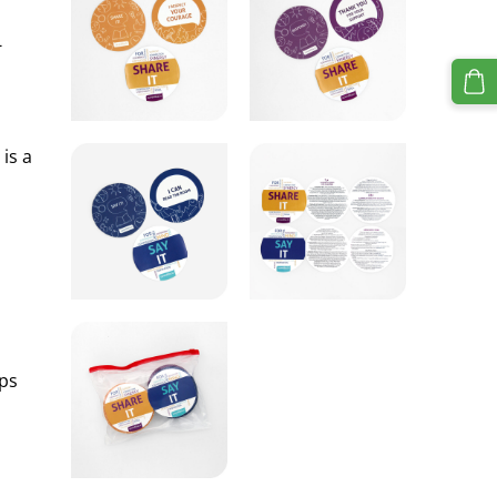
-
s
 is a
ups