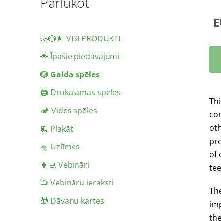
Pārlūkot
E
🥳🎲📄 VISI PRODUKTI
🌟 Īpašie piedāvājumi
🎲 Galda spēles
🖨️ Drukājamas spēles
Thi
🏕️ Vides spēles
con
oth
📃 Plakāti
pr
🛸 Uzlīmes
of 
👩‍💻 Vebināri
tee
📺 Vebināru ieraksti
The
🎁 Dāvanu kartes
imp
the