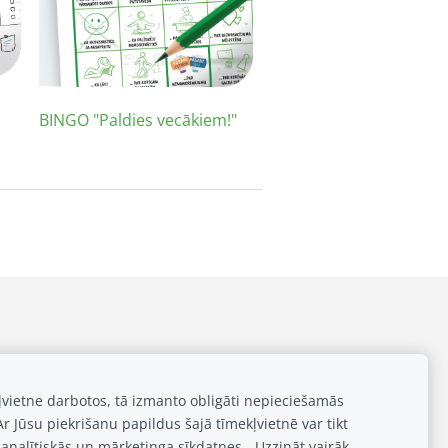
BINGO "Paldies vecākiem!"
kļvietne darbotos, tā izmanto obligāti nepieciešamās
Ar Jūsu piekrišanu papildus šajā tīmekļvietnē var tikt
analītiskās un mārketinga sīkdatnes.
Uzzināt vairāk