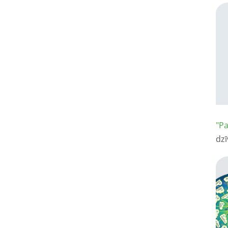
"Pa
dz