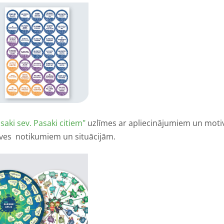
saki sev. Pasaki citiem"
uzlīmes ar apliecinājumiem un moti
īves notikumiem un situācijām.