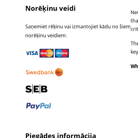
Norēķinu veidi
Neu
tha
Saņemiet rēķinu vai izmantojiet kādu no šiem
cri
norēķinu veidiem:
The
key
Wh
Piegādes informācija