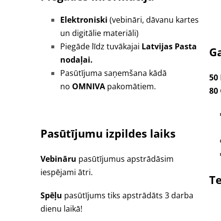
Elektroniski
(vebināri, dāvanu kartes
un digitālie materiāli)
Piegāde līdz tuvākajai
Latvijas Pasta
G
nodaļai.
Pasūtījuma saņemšana kādā
50
no
OMNIVA
pakomātiem.
80
Pasūtījumu izpildes laiks
Vebināru
pasūtījumus apstrādāsim
iespējami ātri.
Te
Spēļu
pasūtījums tiks apstrādāts 3 darba
dienu laikā!