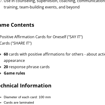
Use in counseling, supervision, coaching, communicatio
training, team-building events, and beyond
ame Contents
Positive Affirmation Cards for Oneself
("SAY IT")
Cards
("SHARE IT")
60
cards with positive affirmations for others - about act
appearance
20
response phrase cards
Game rules
chnical Information
Diameter of each card:
100 mm
Cards are
laminated