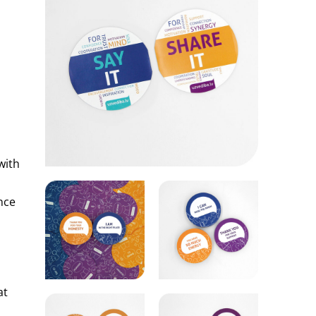
with
nce
at