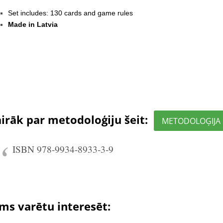
Set includes: 130 cards and game rules
Made in Latvia
irāk par metodoloģiju šeit:
METODOLOĢIJA
ISBN 978-9934-8933-3-9
ms varētu interesēt: