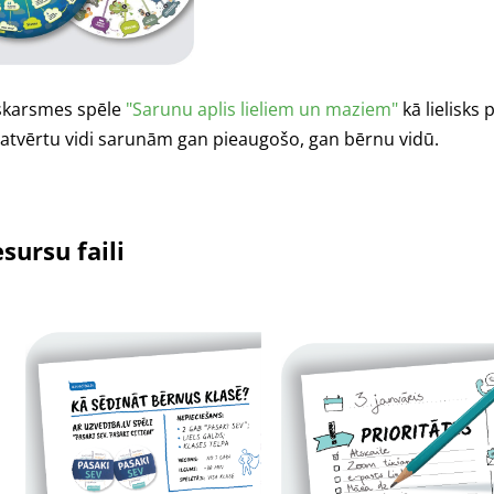
skarsmes spēle
"Sarunu aplis lieliem un maziem"
kā lielisks 
atvērtu vidi sarunām gan pieaugošo, gan bērnu vidū.
sursu faili