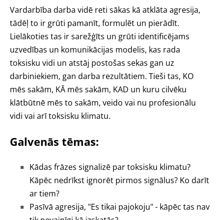
Vardarbība darba vidē reti sākas kā atklāta agresija,
tādēļ to ir grūti pamanīt, formulēt un pierādīt.
Lielākoties tas ir sarežģīts un grūti identificējams
uzvedības un komunikācijas modelis, kas rada
toksisku vidi un atstāj postošas sekas gan uz
darbiniekiem, gan darba rezultātiem. Tieši tas, KO
mēs sakām, KĀ mēs sakām, KAD un kuru cilvēku
klātbūtnē mēs to sakām, veido vai nu profesionālu
vidi vai arī toksisku klimatu.
Galvenās tēmas:
Kādas frāzes signalizē par toksisku klimatu?
Kāpēc nedrīkst ignorēt pirmos signālus? Ko darīt
ar tiem?
Pasīvā agresija, "Es tikai pajokoju" - kāpēc tas nav
tik nevainīgi kā izskatās?