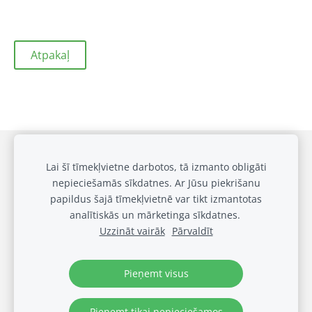
Atpakaļ
Draudzīgai klasei
Privātuma politika
Sīkdatnes
Lai šī tīmekļvietne darbotos, tā izmanto obligāti
nepieciešamās sīkdatnes. Ar Jūsu piekrišanu
Galerija
papildus šajā tīmekļvietnē var tikt izmantotas
Biežākie jautājumi
analītiskās un mārketinga sīkdatnes.
Noteikumi
Uzzināt vairāk
Pārvaldīt
© OUT LOUD SIA 2024
Visas tiesības rezervētas
Pieņemt visus
Pieņemt tikai nepieciešamos