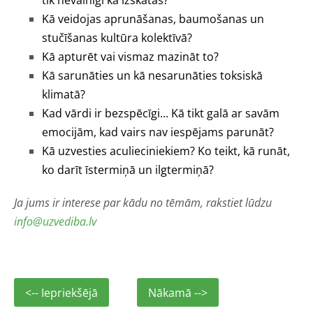
Kā veidojas aprunāšanas, baumošanas un
stučīšanas kultūra kolektīvā?
Kā apturēt vai vismaz mazināt to?
Kā sarunāties un kā nesarunāties toksiskā
klimatā?
Kad vārdi ir bezspēcīgi... Kā tikt galā ar savām
emocijām, kad vairs nav iespējams parunāt?
Kā uzvesties aculieciniekiem? Ko teikt, kā runāt,
ko darīt īstermiņā un ilgtermiņā?
Ja jums ir interese par kādu no tēmām, rakstiet lūdzu
info@uzvediba.lv
<-- Iepriekšējā
Nākamā -->