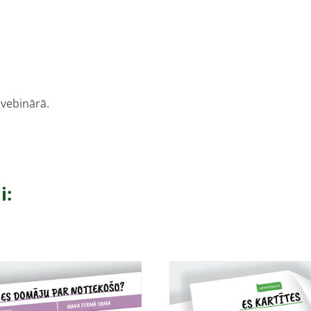
 vebinārā.
i: