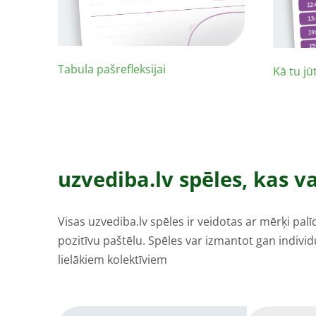
Tabula pašrefleksijai
Kā tu jū
uzvediba.lv spēles, kas v
Visas uzvediba.lv spēles ir veidotas ar mērķi pal
pozitīvu paštēlu. Spēles var izmantot gan individu
lielākiem kolektīviem