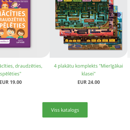
ācīties, draudzēties,
4 plakātu komplekts "Mierīgākai
spēlēties"
klasei"
EUR 19.00
EUR 24.00
​Viss katalogs​