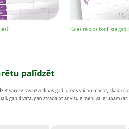
ties?
Kā es rīkojos konflikta gad
arētu palīdzēt
īdzēt sarežģītas uzvedības gadījumos vai nu mācot, skaidrojo
āli, gan divatā, gan strādājot ar visu ģimeni vai grupām (arī 