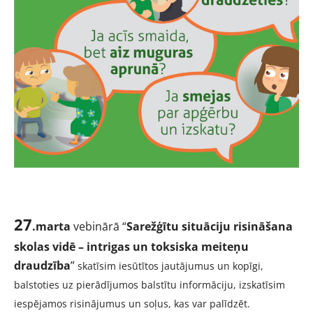
27
.marta
vebinārā “
Sarežģītu situāciju risināšana
skolas vidē – intrigas un toksiska meiteņu
draudzība
”
skatīsim iesūtītos jautājumus un kopīgi,
balstoties uz pierādījumos balstītu informāciju, izskatīsim
iespējamos risinājumus un soļus, kas var palīdzēt.