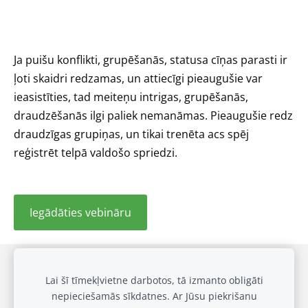
Ja puišu konflikti, grupēšanās, statusa cīņas parasti ir
ļoti skaidri redzamas, un attiecīgi pieaugušie var
ieasistīties, tad meiteņu intrigas, grupēšanās,
draudzēšanās ilgi paliek nemanāmas. Pieaugušie redz
draudzīgas grupiņas, un tikai trenēta acs spēj
reģistrēt telpā valdošo spriedzi.
Iegādāties vebināru
Draudzīgai klasei
Privātuma politika
Sīkdatnes
Lai šī tīmekļvietne darbotos, tā izmanto obligāti
nepieciešamās sīkdatnes. Ar Jūsu piekrišanu
Galerija