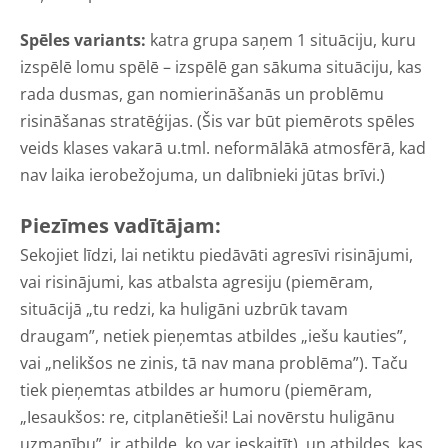
Spēles variants:
katra grupa saņem 1 situāciju, kuru
izspēlē lomu spēlē – izspēlē gan sākuma situāciju, kas
rada dusmas, gan nomierināšanās un problēmu
risināšanas stratēģijas. (Šis var būt piemērots spēles
veids klases vakarā u.tml. neformālākā atmosfērā, kad
nav laika ierobežojuma, un dalībnieki jūtas brīvi.)
Piezīmes vadītājam:
Sekojiet līdzi, lai netiktu piedāvāti agresīvi risinājumi,
vai risinājumi, kas atbalsta agresiju (piemēram,
situācijā „tu redzi, ka huligāni uzbrūk tavam
draugam”, netiek pieņemtas atbildes „iešu kauties”,
vai „nelikšos ne zinis, tā nav mana problēma”). Taču
tiek pieņemtas atbildes ar humoru (piemēram,
„Iesaukšos: re, citplanētieši! Lai novērstu huligānu
uzmanību”, ir atbilde, ko var ieskaitīt), un atbildes, kas