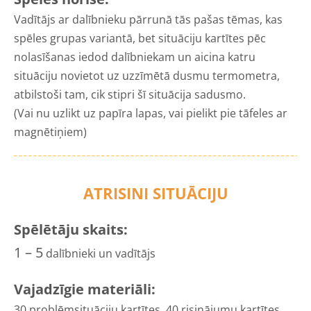
Vadītājs ar dalībnieku pārrunā tās pašas tēmas, kas
spēles grupas variantā, bet situāciju kartītes pēc
nolasīšanas iedod dalībniekam un aicina katru
situāciju novietot uz uzzīmētā dusmu termometra,
atbilstoši tam, cik stipri šī situācija sadusmo.
(Vai nu uzlikt uz papīra lapas, vai pielikt pie tāfeles ar
magnētiņiem)
ATRISINI SITUĀCIJU
Spēlētāju skaits:
1 – 5
dalībnieki un vadītājs
Vajadzīgie materiāli:
30 problēmsituāciju kartītes, 40 risinājumu kartītes.