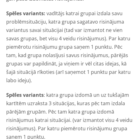
Spēles variants:
vadītājs katrai grupai izdala savu
problēmsituāciju, katra grupa sagatavo risinājuma
variantus savai situācijai (tad var izmantot ne vien
savas grupas, bet visu 4 veidu risinājumus). Par katru
piemērotu risinājumu grupa saņem 1 punktu. Pēc
tam, kad grupa nolasījusi savus risinājumus, pārējās
grupas var papildināt, ja viņiem ir vēl citas idejas, kā
šajā situācijā rīkoties (arī saņemot 1 punktu par katru
labo ideju).
Spēles variants
: katra grupa izdomā un uz tukšajām
kartītēm uzraksta 3 situācijas, kuras pēc tam izdala
pārējām grupām. Pēc tam katra grupa izdomā
risinājumus katrai situācijai. (var izmantot visu 4 veidu
risinājumus). Par katru piemērotu risinājumu grupa
saņem 1 punktu.