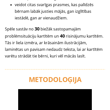
veidot citas svarīgas prasmes, kas palīdzēs
bērnam labāk justies mājās, gan izglītības
iestādē, gan ar vienaudžiem.
30
Spēle sastāv no
biežāk sastopamajām
40
problēmsituāciju kartītēm un
risinājumu kartītēm.
Tās ir liela izmēra, ar krāsainām ilustrācijām,
laminētas un pavisam nedaudz teksta, lai ar kartītēm
varētu strādāt tie bērni, kuri vēl mācās lasīt.
METODOLOĢIJA