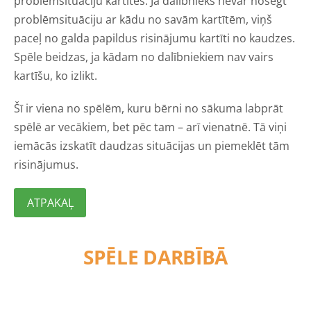
problēmsituāciju kartītes. Ja dalībnieks nevar nosegt
problēmsituāciju ar kādu no savām kartītēm, viņš
paceļ no galda papildus risinājumu kartīti no kaudzes.
Spēle beidzas, ja kādam no dalībniekiem nav vairs
kartīšu, ko izlikt.
Šī ir viena no spēlēm, kuru bērni no sākuma labprāt
spēlē ar vecākiem, bet pēc tam – arī vienatnē. Tā viņi
iemācās izskatīt daudzas situācijas un piemeklēt tām
risinājumus.
ATPAKAĻ
SPĒLE DARBĪBĀ