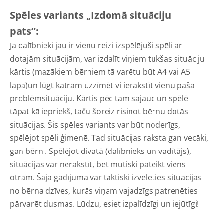
Spēles variants „Izdomā situāciju
pats”:
Ja dalībnieki jau ir vienu reizi izspēlējuši spēli ar
dotajām situācijām, var izdalīt viņiem tukšas situāciju
kārtis (mazākiem bērniem tā varētu būt A4 vai A5
lapa)un lūgt katram uzzīmēt vi ierakstīt vienu paša
problēmsituāciju. Kārtis pēc tam sajauc un spēlē
tāpat kā iepriekš, taču šoreiz risinot bērnu dotās
situācijas. Šis spēles variants var būt noderīgs,
spēlējot spēli ģimenē. Tad situācijas raksta gan vecāki,
gan bērni. Spēlējot divatā (dalībnieks un vadītājs),
situācijas var nerakstīt, bet mutiski pateikt viens
otram. Šajā gadījumā var taktiski izvēlēties situācijas
no bērna dzīves, kurās viņam vajadzīgs patrenēties
pārvarēt dusmas. Lūdzu, esiet izpalīdzīgi un iejūtīgi!