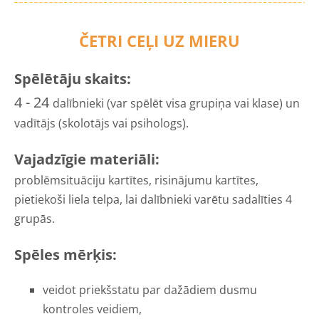
ČETRI CEĻI UZ MIERU
Spēlētāju skaits:
4 - 24
dalībnieki (var spēlēt visa grupiņa vai klase) un
vadītājs (skolotājs vai psihologs).
Vajadzīgie materiāli:
problēmsituāciju kartītes, risinājumu kartītes,
pietiekoši liela telpa, lai dalībnieki varētu sadalīties 4
grupās.
Spēles mērķis:
veidot priekšstatu par dažādiem dusmu
kontroles veidiem,