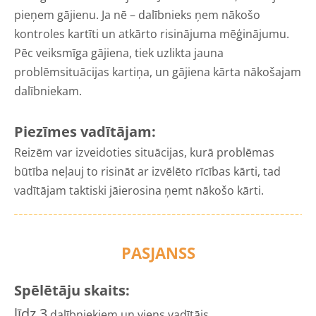
pieņem gājienu. Ja nē – dalībnieks ņem nākošo
kontroles kartīti un atkārto risinājuma mēģinājumu.
Pēc veiksmīga gājiena, tiek uzlikta jauna
problēmsituācijas kartiņa, un gājiena kārta nākošajam
dalībniekam.
Piezīmes vadītājam:
Reizēm var izveidoties situācijas, kurā problēmas
būtība neļauj to risināt ar izvēlēto rīcības kārti, tad
vadītājam taktiski jāierosina ņemt nākošo kārti.
PASJANSS
Spēlētāju skaits:
līdz
3
dalībniekiem un viens vadītājs