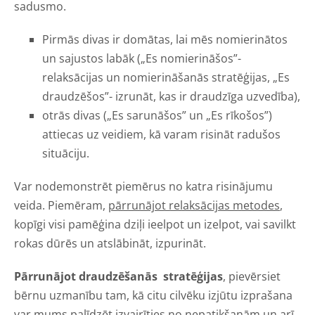
sadusmo.
Pirmās divas ir domātas, lai mēs nomierinātos
un sajustos labāk („Es nomierināšos”-
relaksācijas un nomierināšanās stratēģijas, „Es
draudzēšos”- izrunāt, kas ir draudzīga uzvedība),
otrās divas („Es sarunāšos” un „Es rīkošos”)
attiecas uz veidiem, kā varam risināt radušos
situāciju.
Var nodemonstrēt piemērus no katra risinājumu
veida. Piemēram,
pārrunājot relaksācijas metodes
,
kopīgi visi pamēģina dziļi ieelpot un izelpot, vai savilkt
rokas dūrēs un atslābināt, izpurināt.
Pārrunājot draudzēšanās stratēģijas
, pievērsiet
bērnu uzmanību tam, kā citu cilvēku izjūtu izprašana
var mums palīdzēt izvairīties no nepatikšanām un arī