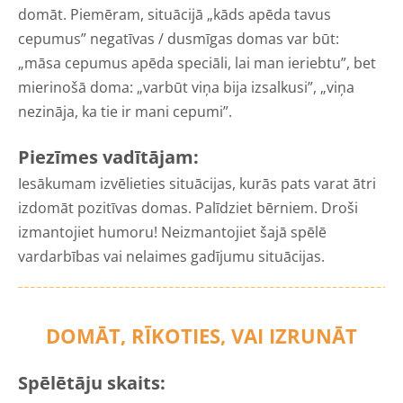
domāt. Piemēram, situācijā „kāds apēda tavus
cepumus” negatīvas / dusmīgas domas var būt:
„māsa cepumus apēda speciāli, lai man ieriebtu”, bet
mierinošā doma: „varbūt viņa bija izsalkusi”, „viņa
nezināja, ka tie ir mani cepumi”.
Piezīmes vadītājam:
Iesākumam izvēlieties situācijas, kurās pats varat ātri
izdomāt pozitīvas domas. Palīdziet bērniem. Droši
izmantojiet humoru! Neizmantojiet šajā spēlē
vardarbības vai nelaimes gadījumu situācijas.
DOMĀT, RĪKOTIES, VAI IZRUNĀT
Spēlētāju skaits: