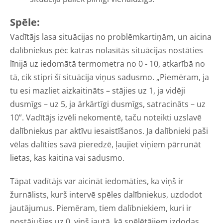
Spēle:
Vadītājs lasa situācijas no problēmkartiņām, un aicina
dalībniekus pēc katras nolasītās situācijas nostāties
līnijā uz iedomātā termometra no 0 - 10, atkarībā no
tā, cik stipri šī situācija viņus sadusmo. „Piemēram, ja
tu esi mazliet aizkaitināts – stājies uz 1, ja vidēji
dusmīgs – uz 5, ja ārkārtīgi dusmīgs, satracināts – uz
10”. Vadītājs izvēli nekomentē, taču noteikti uzslavē
dalībniekus par aktīvu iesaistīšanos. Ja dalībnieki paši
vēlas dalīties savā pieredzē, ļaujiet viņiem pārrunāt
lietas, kas kaitina vai sadusmo.
Tāpat vadītājs var aicināt iedomāties, ka viņš ir
žurnālists, kurš intervē spēles dalībniekus, uzdodot
jautājumus. Piemēram, tiem dalībniekiem, kuri ir
nostājušies uz 0, viņš jautā, kā spēlētājiem izdodas