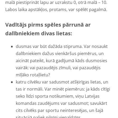
malā piestiprināt lapu ar uzrakstu 0, otrā malā – 10.
Labos laika apstākļos, protams, var spēlēt pagalmā.
Vadītājs pirms spēles pārrunā ar
dalībniekiem divas lietas:
dusmas var būt dažāda stipruma. Var nosaukt
dalībniekiem dažus vienkāršus piemērus, un
aicināt pateikt, kurā gadījumā kāds dusmosies
vairāk: vai pazaudējis zīmuli, vai pazaudējis
mīļāko rotaļlietu?
katru cilvēku var sadusmot atšķirīgas lietas, un
tas ir normāli. Var minēt piemērus: ja kāds cītīgi
seko līdzi sporta notikumiem, viņu Latvijas
komandas zaudējums var sadusmot; savukārt
cits cilvēks par sportu neinteresējas, un šajā
situācijā paliek pilnīgi vienaldzīgs.