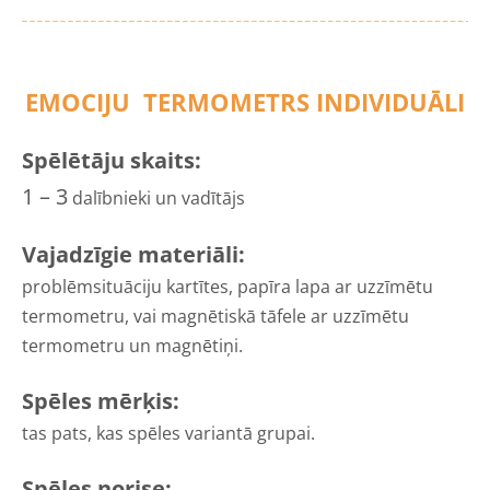
EMOCIJU TERMOMETRS INDIVIDUĀLI
Spēlētāju skaits:
1 – 3
dalībnieki un vadītājs
Vajadzīgie materiāli:
problēmsituāciju kartītes, papīra lapa ar uzzīmētu
termometru, vai magnētiskā tāfele ar uzzīmētu
termometru un magnētiņi.
Spēles mērķis:
tas pats, kas spēles variantā grupai.
Spēles norise: