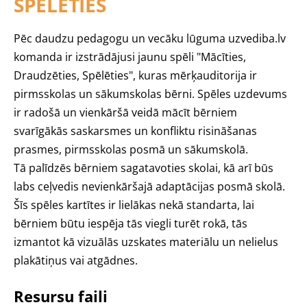
SPĒLĒTIES
Pēc daudzu pedagogu un vecāku lūguma uzvediba.lv
komanda ir izstrādājusi jaunu spēli "Mācīties,
Draudzēties, Spēlēties", kuras mērķauditorija ir
pirmsskolas un sākumskolas bērni. Spēles uzdevums
ir radošā un vienkāršā veidā mācīt bērniem
svarīgākās saskarsmes un konfliktu risināšanas
prasmes, pirmsskolas posmā un sākumskolā.
Tā palīdzēs bērniem sagatavoties skolai, kā arī būs
labs ceļvedis nevienkāršajā adaptācijas posmā skolā.
Šīs spēles kartītes ir lielākas nekā standarta, lai
bērniem būtu iespēja tās viegli turēt rokā, tās
izmantot kā vizuālās uzskates materiālu un nelielus
plakātiņus vai atgādnes.
Resursu faili