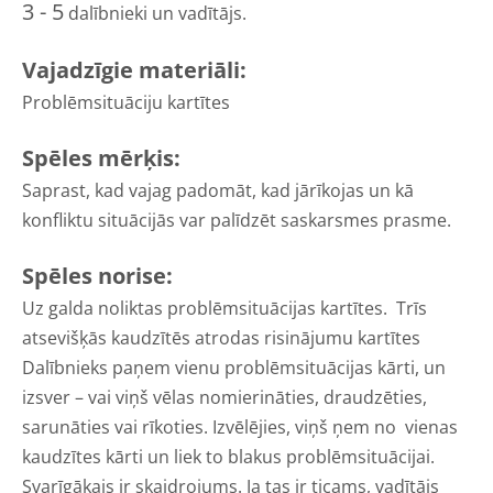
3 - 5
dalībnieki un vadītājs.
Vajadzīgie materiāli:
Problēmsituāciju kartītes
Spēles mērķis:
Saprast, kad vajag padomāt, kad jārīkojas un kā
konfliktu situācijās var palīdzēt saskarsmes prasme.
Spēles norise:
Uz galda noliktas problēmsituācijas kartītes. Trīs
atsevišķās kaudzītēs atrodas risinājumu kartītes
Dalībnieks paņem vienu problēmsituācijas kārti, un
izsver – vai viņš vēlas nomierināties, draudzēties,
sarunāties vai rīkoties. Izvēlējies, viņš ņem no vienas
kaudzītes kārti un liek to blakus problēmsituācijai.
Svarīgākais ir skaidrojums. Ja tas ir ticams, vadītājs