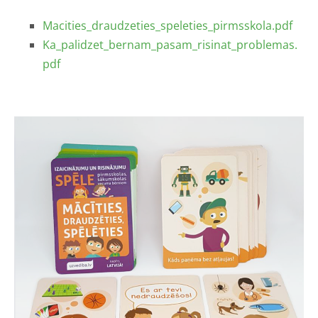
Macities_draudzeties_speleties_pirmsskola.pdf
Ka_palidzet_bernam_pasam_risinat_problemas.
pdf