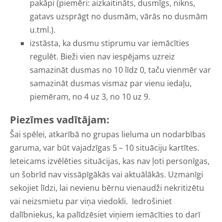
pakāpi (piemēri: aizkaitināts, dusmīgs, nikns,
gatavs uzsprāgt no dusmām, vārās no dusmām
u.tml.).
izstāsta, ka dusmu stiprumu var iemācīties
regulēt. Bieži vien nav iespējams uzreiz
samazināt dusmas no 10 līdz 0, taču vienmēr var
samazināt dusmas vismaz par vienu iedaļu,
piemēram, no 4 uz 3, no 10 uz 9.
Piezīmes vadītājam:
Šai spēlei, atkarībā no grupas lieluma un nodarbības
garuma, var būt vajadzīgas 5 – 10 situāciju kartītes.
Ieteicams izvēlēties situācijas, kas nav ļoti personīgas,
un šobrīd nav vissāpīgākās vai aktuālākās. Uzmanīgi
sekojiet līdzi, lai nevienu bērnu vienaudži nekritizētu
vai neizsmietu par viņa viedokli. Iedrošiniet
dalībniekus, ka palīdzēsiet viņiem iemācīties to darī