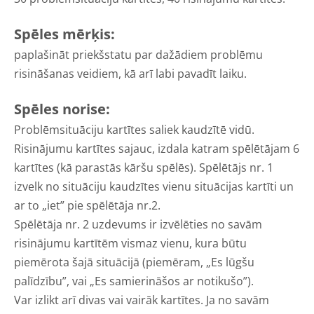
Spēles mērķis:
paplašināt priekšstatu par dažādiem problēmu
risināšanas veidiem, kā arī labi pavadīt laiku.
Spēles norise:
Problēmsituāciju kartītes saliek kaudzītē vidū.
Risinājumu kartītes sajauc, izdala katram spēlētājam 6
kartītes (kā parastās kāršu spēlēs). Spēlētājs nr. 1
izvelk no situāciju kaudzītes vienu situācijas kartīti un
ar to „iet” pie spēlētāja nr.2.
Spēlētāja nr. 2 uzdevums ir izvēlēties no savām
risinājumu kartītēm vismaz vienu, kura būtu
piemērota šajā situācijā (piemēram, „Es lūgšu
palīdzību”, vai „Es samierināšos ar notikušo”).
Var izlikt arī divas vai vairāk kartītes. Ja no savām