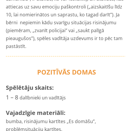
attiecas uz savu emociju paškontroli („aizskaitīšu līdz
10, lai nomierinātos un saprastu, ko tagad darīt”). Ja
bērni nepiemin kādu svarīgu situācijas risinājumu
(piemēram, „zvanīt policijai” vai „saukt palīgā
pieaugušos”), spēles vadītāja uzdevums ir to pēc tam
pastāstīt.
POZITĪVĀS DOMAS
Spēlētāju skaits:
1 – 8
dalībnieki un vadītājs
Vajadzīgie materiāli:
bumba, risinājumu kartītes „Es domāšu”,
problēmsituāciju kartītes.