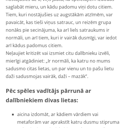
saglabāt mieru, un kādu padomu viņi dotu citiem.
Tiem, kuri nostājušies uz augstākām atzīmēm, var
pavaicāt, kas tieši viņus satrauc, un reizēm grupa
nonāks pie secinājuma, ka arī liels satraukums ir
normāli, un arī tiem, kuri ir vairāk dusmīgi, var iedot
arī kādus padomus citiem.
Neļaujiet kritizēt vai izsmiet citu dalībnieku izvēli,
mierīgi atgādiniet: „Ir normāli, ka katru no mums
sadusmo citas lietas, un par vienu un to pašu lietu
daži sadusmojas vairāk, daži – mazāk”.
Pēc spēles vadītājs pārrunā ar
dalībniekiem divas lietas:
aicina izdomāt, ar kādiem vārdiem vai
metaforām var aprakstīt katru dusmu stipruma