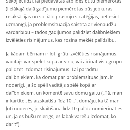
Sekojiet līdzi, lai piedāvātās atbildes būtu piemērotas
(lielākajā daļā gadījumu piemērotas būs jebkuras
relaksācijas un sociālo prasmju stratēģijas, bet esiet
uzmanīgi, ja problēmsituācija saistīta ar vienaudžu
vardarbību – tādos gadījumos palīdziet dalībniekiem
izvēlēties risinājumus, kas rosina meklēt palīdzību.
Ja kādam bērnam ir ļoti grūti izvēlēties risinājumus,
vadītājs var spēlēt kopā ar viņu, vai aicināt visu grupu
palīdzēt izdomāt risinājumus. Lai parādītu
dalībniekiem, kā domāt par problēmsituācijām, ir
noderīgi, ja šo spēli vadītājs spēlē kopā ar
dalībniekiem, un komentē savu domu gaitu („Tā, man
ir kartīte „Es aizskaitīšu līdz 10...”, domāju, ka tā man
ļoti noderēs, jo skaitīšana līdz 10 palīdz nomierināties
un, ja es būšu mierīgs, es labāk varēšu izdomāt, ko
darīt”).