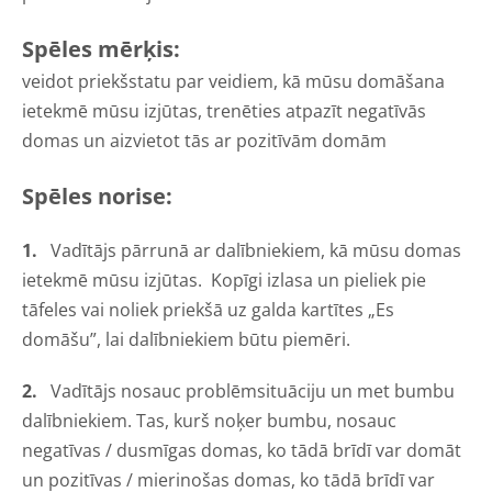
Spēles mērķis:
veidot priekšstatu par veidiem, kā mūsu domāšana
ietekmē mūsu izjūtas, trenēties atpazīt negatīvās
domas un aizvietot tās ar pozitīvām domām
Spēles norise:
1.
Vadītājs pārrunā ar dalībniekiem, kā mūsu domas
ietekmē mūsu izjūtas. Kopīgi izlasa un pieliek pie
tāfeles vai noliek priekšā uz galda kartītes „Es
domāšu”, lai dalībniekiem būtu piemēri.
2.
Vadītājs nosauc problēmsituāciju un met bumbu
dalībniekiem. Tas, kurš noķer bumbu, nosauc
negatīvas / dusmīgas domas, ko tādā brīdī var domāt
un pozitīvas / mierinošas domas, ko tādā brīdī var