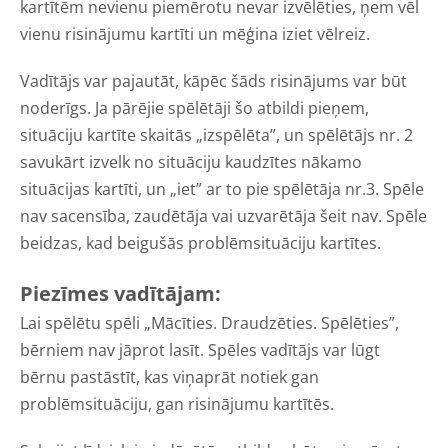
kartītēm nevienu piemērotu nevar izvēlēties, ņem vēl
vienu risinājumu kartīti un mēģina iziet vēlreiz.
Vadītājs var pajautāt, kāpēc šāds risinājums var būt
noderīgs. Ja pārējie spēlētāji šo atbildi pieņem,
situāciju kartīte skaitās „izspēlēta”, un spēlētājs nr. 2
savukārt izvelk no situāciju kaudzītes nākamo
situācijas kartīti, un „iet” ar to pie spēlētāja nr.3. Spēle
nav sacensība, zaudētāja vai uzvarētāja šeit nav. Spēle
beidzas, kad beigušās problēmsituāciju kartītes.
Piezīmes vadītājam:
Lai spēlētu spēli „Mācīties. Draudzēties. Spēlēties”,
bērniem nav jāprot lasīt. Spēles vadītājs var lūgt
bērnu pastāstīt, kas viņaprāt notiek gan
problēmsituāciju, gan risinājumu kartītēs.