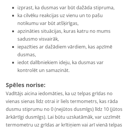
izprast, ka dusmas var būt dažāda stipruma,
ka cilvēku reakcijas uz vienu un to pašu
notikumu var būt atšķirīgas,
apzināties situācijas, kuras katru no mums
sadusmo visvairāk,
iepazīties ar dažādiem vārdiem, kas apzīmē
dusmas,
iedot dalībniekiem ideju, ka dusmas var
kontrolēt un samazināt.
Spēles norise:
Vadītājs aicina iedomāties, ka uz telpas grīdas no
vienas sienas līdz otrai ir liels termometrs, kas rāda
dusmu stiprumu no 0 (nejūtos dusmīgs) līdz 10 (jūtos
ārkārtīgi dusmīgs). Lai būtu uzskatāmāk, var uzzīmēt
termometru uz grīdas ar krītiņiem vai arī vienā telpas