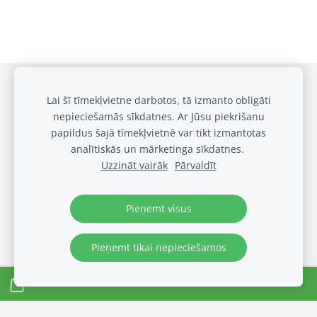
Draudzīgai klasei
Privātuma politika
Sīkdatnes
Lai šī tīmekļvietne darbotos, tā izmanto obligāti
nepieciešamās sīkdatnes. Ar Jūsu piekrišanu
Galerija
papildus šajā tīmekļvietnē var tikt izmantotas
Biežākie jautājumi
analītiskās un mārketinga sīkdatnes.
Noteikumi
Uzzināt vairāk
Pārvaldīt
© OUT LOUD SIA 2024
Visas tiesības rezervētas
Pieņemt visus
Pieņemt tikai nepieciešamos