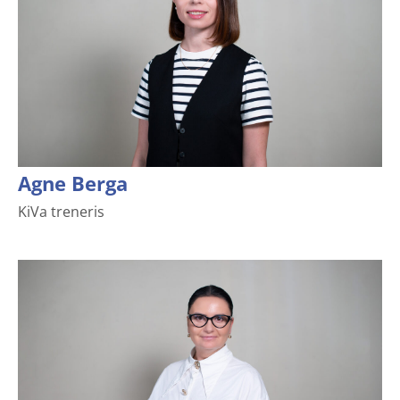
Agne Berga
KiVa treneris