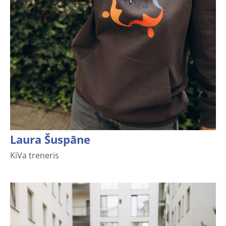
Laura Šuspāne
KiVa treneris