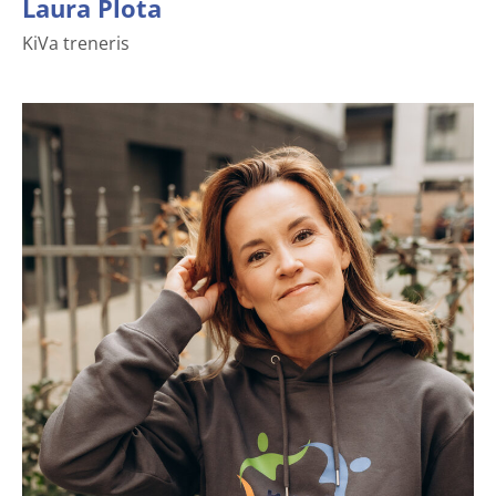
Laura Plota
KiVa treneris