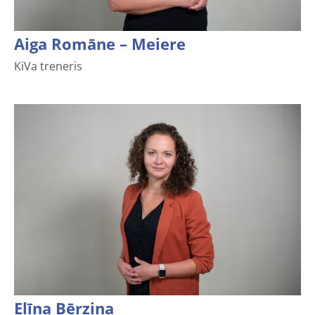
Aiga Romāne – Meiere
KiVa treneris
Elīna Bērziņa