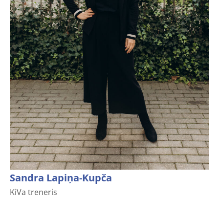
Sandra Lapiņa-Kupča
KiVa treneris