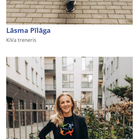
Lāsma Pīlāga
KiVa treneris