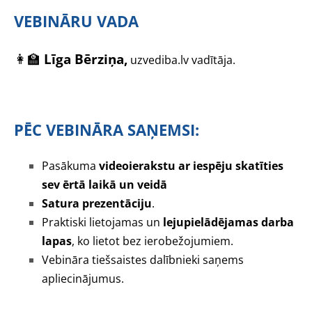
VEBINĀRU VADA
👩‍🏫
Līga Bērziņa,
uzvediba.lv vadītāja.
PĒC VEBINĀRA SAŅEMSI:
Pasākuma
videoierakstu ar iespēju skatīties
sev ērtā laikā un veidā
Satura prezentāciju
.
Praktiski lietojamas un
lejupielādējamas darba
lapas
, ko lietot bez ierobežojumiem.
Vebināra tiešsaistes dalībnieki saņems
apliecinājumus.