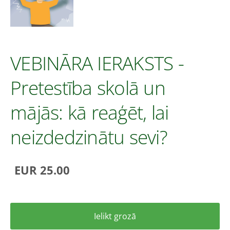
VEBINĀRA IERAKSTS -
Pretestība skolā un
mājās: kā reaģēt, lai
neizdedzinātu sevi?
EUR 25.00
Ielikt grozā