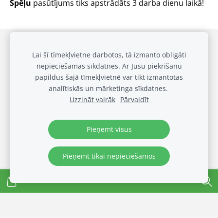
Spēļu
pasūtījums tiks apstrādāts 3 darba dienu laikā!
Draudzīgai klasei
Privātuma politika
Sīkdatnes
Lai šī tīmekļvietne darbotos, tā izmanto obligāti
nepieciešamās sīkdatnes. Ar Jūsu piekrišanu
Galerija
papildus šajā tīmekļvietnē var tikt izmantotas
Biežākie jautājumi
analītiskās un mārketinga sīkdatnes.
Noteikumi
Uzzināt vairāk
Pārvaldīt
© OUT LOUD SIA 2024
Visas tiesības rezervētas
Pieņemt visus
Pieņemt tikai nepieciešamos