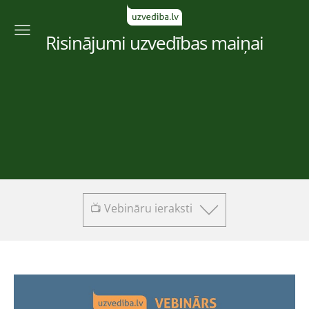
Risinājumi uzvedības maiņai
📺 Vebināru ieraksti