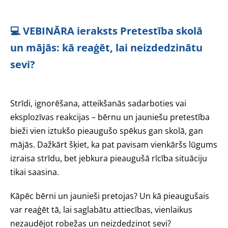
💻 VEBINĀRA ieraksts Pretestība skolā
un mājās: kā reaģēt, lai neizdedzinātu
sevi?
Strīdi, ignorēšana, atteikšanās sadarboties vai
eksplozīvas reakcijas – bērnu un jauniešu pretestība
bieži vien iztukšo pieaugušo spēkus gan skolā, gan
mājās. Dažkārt šķiet, ka pat pavisam vienkāršs lūgums
izraisa strīdu, bet jebkura pieaugušā rīcība situāciju
tikai saasina.
Kāpēc bērni un jaunieši pretojas? Un kā pieaugušais
var reaģēt tā, lai saglabātu attiecības, vienlaikus
nezaudējot robežas un neizdedzinot sevi?