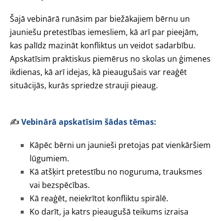
Šajā vebinārā runāsim par biežākajiem bērnu un
jauniešu pretestības iemesliem, kā arī par pieejām,
kas palīdz mazināt konfliktus un veidot sadarbību.
Apskatīsim praktiskus piemērus no skolas un ģimenes
ikdienas, kā arī idejas, kā pieaugušais var reaģēt
situācijās, kurās spriedze strauji pieaug.
✍️
Vebinārā apskatīsim šādas tēmas:
Kāpēc bērni un jaunieši pretojas pat vienkāršiem
lūgumiem.
Kā atšķirt pretestību no noguruma, trauksmes
vai bezspēcības.
Kā reaģēt, neiekrītot konfliktu spirālē.
Ko darīt, ja katrs pieaugušā teikums izraisa