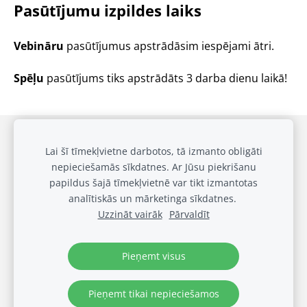
Pasūtījumu izpildes laiks
Vebināru
pasūtījumus apstrādāsim iespējami ātri.
Spēļu
pasūtījums tiks apstrādāts 3 darba dienu laikā!
Draudzīgai klasei
Privātuma politika
Sīkdatnes
Lai šī tīmekļvietne darbotos, tā izmanto obligāti
nepieciešamās sīkdatnes. Ar Jūsu piekrišanu
Galerija
papildus šajā tīmekļvietnē var tikt izmantotas
Biežākie jautājumi
analītiskās un mārketinga sīkdatnes.
Noteikumi
Uzzināt vairāk
Pārvaldīt
© OUT LOUD SIA 2024
Visas tiesības rezervētas
Pieņemt visus
Pieņemt tikai nepieciešamos