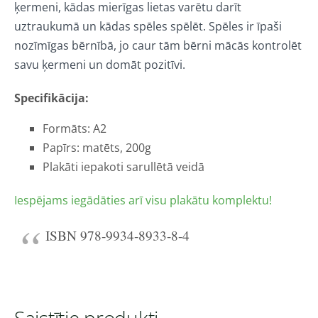
ķermeni, kādas mierīgas lietas varētu darīt
uztraukumā un kādas spēles spēlēt. Spēles ir īpaši
nozīmīgas bērnībā, jo caur tām bērni mācās kontrolēt
savu ķermeni un domāt pozitīvi.
Specifikācija:
Formāts: A2
Papīrs: matēts, 200g
Plakāti iepakoti sarullētā veidā
Iespējams iegādāties arī visu plakātu komplektu!
ISBN 978-9934-8933-8-4
Saistītie produkti