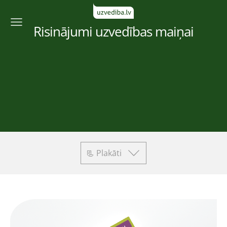
Risinājumi uzvedības maiņai
📃 Plakāti