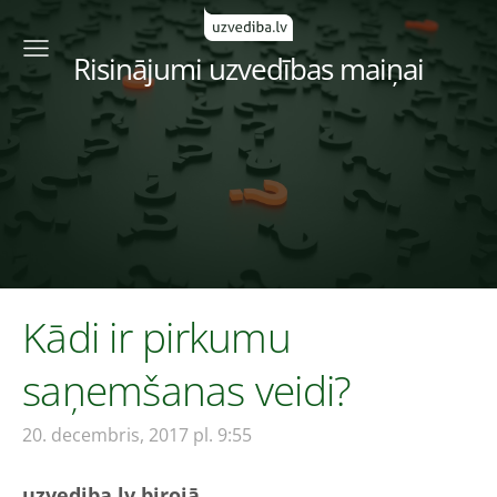
Risinājumi uzvedības maiņai
Kādi ir pirkumu
saņemšanas veidi?
20. decembris, 2017 pl. 9:55
uzvediba.lv birojā