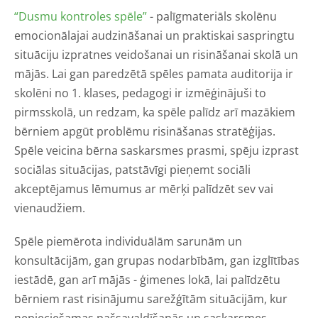
“Dusmu kontroles spēle”
- palīgmateriāls skolēnu
emocionālajai audzināšanai un praktiskai saspringtu
situāciju izpratnes veidošanai un risināšanai skolā un
mājās. Lai gan paredzētā spēles pamata auditorija ir
skolēni no 1. klases, pedagogi ir izmēģinājuši to
pirmsskolā, un redzam, ka spēle palīdz arī mazākiem
bērniem apgūt problēmu risināšanas stratēģijas.
Spēle veicina bērna saskarsmes prasmi, spēju izprast
sociālas situācijas, patstāvīgi pieņemt sociāli
akceptējamus lēmumus ar mērķi palīdzēt sev vai
vienaudžiem.
Spēle piemērota individuālām sarunām un
konsultācijām, gan grupas nodarbībām, gan izglītības
iestādē, gan arī mājās - ģimenes lokā, lai palīdzētu
bērniem rast risinājumu sarežģītām situācijām, kur