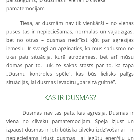
pamatemocijām.
Tiesa, ar dusmām nav tik vienkārši – no vienas
puses tās ir nepieciešamas, normālas un vajadzīgas,
bet no otras – dusmas nedrīkst kļūt par agresijas
iemeslu. Ir svarīgi arī apzināties, ka mūs sadusmo ne
tikai pati situācija, kurā atrodamies, bet arī mūsu
domas par to. Lūk, te sākas stāsts par to, kā tapa
„Dusmu kontroles spēle”, kas būs lielisks palīgs
situācijās, lai dusmas ievadītu „pareizā gultnē”.
KAS IR DUSMAS?
Dusmas nav tas pats, kas agresija. Dusmas ir
viena no cilvēku pamatemocijām. Spēja izjust un
izpaust dusmas ir ļoti būtiska cilvēku izdzīvošanai – ir
nepieciešams izjust dusmas, lai iegūtu enerģiju un