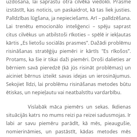
uzdošana, lai saprastu otra cilvēka viedokli. Prasme
izstāstīt, kas noticis, un paskaidrot, kā tas liek justies.
Palīdzības lūgšana, ja nepieciešams. Arī – palīdzēšana.
Lai trenētu emocionālo inteliģenci – spēju saprast
citus cilvēkus un atbilstoši rīkoties – spēlē ir iekļautas
kārtis „Es lietošu sociālās prasmes”. Dažādi problēmu
risināšanas stratēģiju piemēri ir kārtīs "Es rīkošos”.
Protams, ka šie ir tikai daži piemēri. Droši dalieties ar
bērniem savā pieredzē (kā jūs risināt problēmas) un
aiciniet bērnus izteikt savas idejas un ierosinājumus.
Sekojiet līdzi, lai problēmu risināšanas metodes būtu
ētiskas, un nepieļautu vai neatbalstītu vardarbību.
Vislabāk māca piemērs un sekas. Ikdienas
situācijās katrs no mums reizi pa reizei sadusmojas. Ir
labi ar savu piemēru parādīt, kā mēs, pieaugušie,
nomierināmies, un pastāstīt, kādas metodes mēs