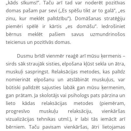
„kāds sīkums!”. Taču arī tad var noderēt pozitīvas
domas pašam par sevi („Es spēšu tikt ar to galā”, „es
zinu, kur meklēt palīdzību”). Domāšanas stratēģiju
piemēri spēlē ir kārtis „es domāšu”. Iedrošiniet
bērnus meklēt pašiem savus uzmundrinošos
teicienus un pozitīvās domas.
Dusmu brīdī vienmēr reaģē arī mūsu ķermenis –
sirds sāk straujāk sisties, elpošana kļūst sekla un ātra,
muskuļi saspringst. Relaksācijas metodes, kas palīdz
nomierināt elpošanu un atslābināt muskuļus, var
būtiski palīdzēt sajusties labāk gan mūsu ķermenim,
gan prātam. Ja skolotājs vai psihologs pats pārzina un
lieto kādas relaksācijas metodes (piemēram,
progresīvo muskuļu relaksāciju, vienkāršas
vizualizācijas tehnikas utml.), ir labi tās iemācīt arī
bērniem. Taču pavisam vienkāršas, ātri lietojamas