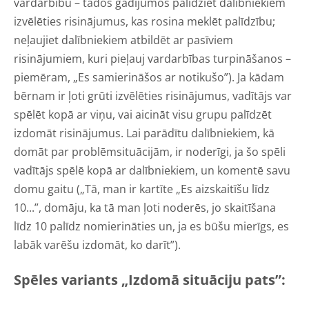
vardarbību – tādos gadījumos palīdziet dalībniekiem
izvēlēties risinājumus, kas rosina meklēt palīdzību;
neļaujiet dalībniekiem atbildēt ar pasīviem
risinājumiem, kuri pieļauj vardarbības turpināšanos –
piemēram, „Es samierināšos ar notikušo”). Ja kādam
bērnam ir ļoti grūti izvēlēties risinājumus, vadītājs var
spēlēt kopā ar viņu, vai aicināt visu grupu palīdzēt
izdomāt risinājumus. Lai parādītu dalībniekiem, kā
domāt par problēmsituācijām, ir noderīgi, ja šo spēli
vadītājs spēlē kopā ar dalībniekiem, un komentē savu
domu gaitu („Tā, man ir kartīte „Es aizskaitīšu līdz
10...”, domāju, ka tā man ļoti noderēs, jo skaitīšana
līdz 10 palīdz nomierināties un, ja es būšu mierīgs, es
labāk varēšu izdomāt, ko darīt”).
Spēles variants „Izdomā situāciju pats”: