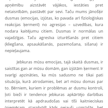
apņēmību aizstāvēt vājākos, iestāties pret
netaisnībām, pastāvēt par sevi. Taču mums jānošķir
dusmas (emocijas, izjūtas, ko pavada arī fizioloģiskas
reakcijas ķermenī) no agresijas – uzvedības, kura
nodara kaitējumu citiem. Dusmas ir normālas un
vajadzīgas. Taču agresīva izturēšanās pret citiem
(kliegšana, apsaukāšanās, pazemošana, sišana) ir
nepieļaujama.
Jebkuras mūsu emocijas, tajā skaitā dusmas, ir
saistītas gan ar mūsu domām, gan izjūtām ķermenī. Ir
svarīgi apzināties, ka mūs sadusmo ne tikai pati
situācija, kurā atrodamies, bet arī mūsu domas par
to. Bērniem, kuriem ir problēmas ar dusmu kontroli,
ļoti bieži ir tendence jebkuras apkārtējo darbības
interpretēt kā apdraudošas vai tīši kaitnieciskas
(piemēram, starpbrīdī kāds nejauši uzgrūdās, bet