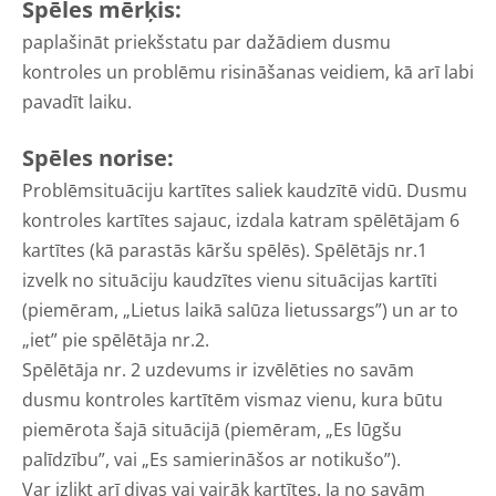
Spēles mērķis:
paplašināt priekšstatu par dažādiem dusmu
kontroles un problēmu risināšanas veidiem, kā arī labi
pavadīt laiku.
Spēles norise:
Problēmsituāciju kartītes saliek kaudzītē vidū. Dusmu
kontroles kartītes sajauc, izdala katram spēlētājam 6
kartītes (kā parastās kāršu spēlēs). Spēlētājs nr.1
izvelk no situāciju kaudzītes vienu situācijas kartīti
(piemēram, „Lietus laikā salūza lietussargs”) un ar to
„iet” pie spēlētāja nr.2.
Spēlētāja nr. 2 uzdevums ir izvēlēties no savām
dusmu kontroles kartītēm vismaz vienu, kura būtu
piemērota šajā situācijā (piemēram, „Es lūgšu
palīdzību”, vai „Es samierināšos ar notikušo”).
Var izlikt arī divas vai vairāk kartītes. Ja no savām