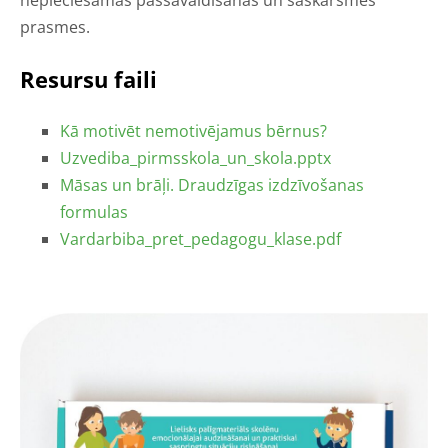
nepieciešamas pašsavaldīšanās un saskarsmes
prasmes.
Resursu faili
Kā motivēt nemotivējamus bērnus?
Uzvediba_pirmsskola_un_skola.pptx
Māsas un brāļi. Draudzīgas izdzīvošanas
formulas
Vardarbiba_pret_pedagogu_klase.pdf