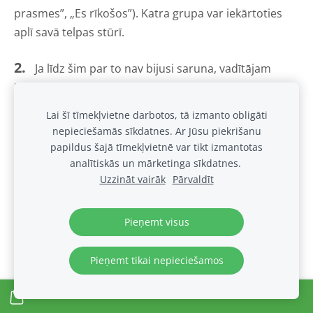
prasmes”, „Es rīkošos”). Katra grupa var iekārtoties
aplī savā telpas stūrī.
2.
Ja līdz šim par to nav bijusi saruna, vadītājam
ieteicams pārrunāt ar dalībniekiem, ka viņu kartītes
ataino 4 lietas, ko varam darīt situācijā, kas mūs
Lai šī tīmekļvietne darbotos, tā izmanto obligāti
sadusmo.
nepieciešamās sīkdatnes. Ar Jūsu piekrišanu
papildus šajā tīmekļvietnē var tikt izmantotas
Pirmās divas ir domātas, lai mēs nomierinātos
analītiskās un mārketinga sīkdatnes.
un sajustos labāk („Es nomierināšos”-
Uzzināt vairāk
Pārvaldīt
relaksācijas un nomierināšanās stratēģijas, „Es
domāšu”- domāšanas stratēģijas),
Pieņemt visus
otrās divas („Es lietošu sociālās prasmes” un „Es
rīkošos”) attiecas uz veidiem, kā varam risināt
Pieņemt tikai nepieciešamos
radušos situāciju.
Var nodemonstrēt piemērus no katra risinājumu