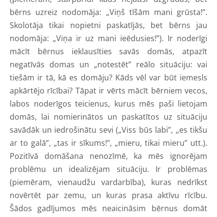
bērns uzreiz nodomāja: „Viņš tīšām mani grūsta!”.
Skolotāja tikai nopietni paskatījās, bet bērns jau
nodomāja: „Viņa ir uz mani ieēdusies!”). Ir noderīgi
mācīt bērnus ieklausīties savās domās, atpazīt
negatīvās domas un „notestēt” reālo situāciju: vai
tiešām ir tā, kā es domāju? Kāds vēl var būt iemesls
apkārtējo rīcībai? Tāpat ir vērts mācīt bērniem vecos,
labos noderīgos teicienus, kurus mēs paši lietojam
domās, lai nomierinātos un paskatītos uz situāciju
savādāk un iedrošinātu sevi („Viss būs labi”, „es tikšu
ar to galā”, „tas ir sīkums!”, „mieru, tikai mieru” utt.).
Pozitīvā domāšana nenozīmē, ka mēs ignorējam
problēmu un idealizējam situāciju. Ir problēmas
(piemēram, vienaudžu vardarbība), kuras nedrīkst
novērtēt par zemu, un kuras prasa aktīvu rīcību.
Šādos gadījumos mēs neaicināsim bērnus domāt