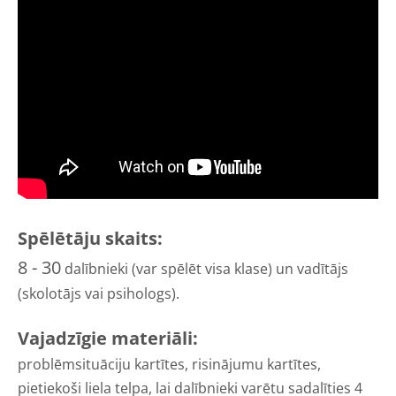
Spēlētāju skaits:
8 - 30
dalībnieki (var spēlēt visa klase) un vadītājs
(skolotājs vai psihologs).
Vajadzīgie materiāli:
problēmsituāciju kartītes, risinājumu kartītes,
pietiekoši liela telpa, lai dalībnieki varētu sadalīties 4