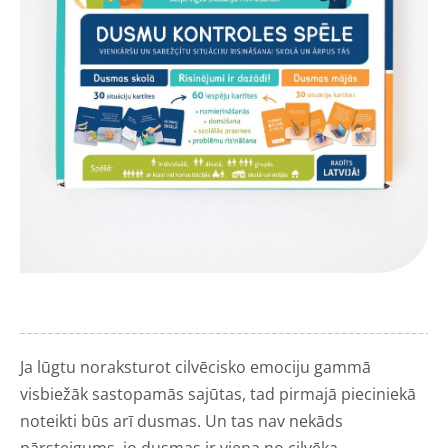
Ja lūgtu noraksturot cilvēcisko emociju gammā
visbiežāk sastopamās sajūtas, tad pirmajā pieciniekā
noteikti būs arī dusmas. Un tas nav nekāds
pārsteigums, jo dusmas ir viena no cilvēka