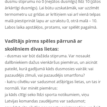
dusmu stiprumu no 0 (nejūtos dusmīgs) līdz 10 (jūtos
ārkārtīgi dusmīgs). Lai būtu uzskatāmāk, var uzzīmēt
termometru uz grīdas ar krītiņiem vai arī vienā telpas
malā piestiprināt lapu ar uzrakstu 0, otrā malā – 10.
Labos laika apstākļos, protams, var spēlēt pagalmā.
Vadītājs pirms spēles pārrunā ar
skolēniem divas lietas:
- dusmas var būt dažāda stipruma. Var nosaukt
dalībniekiem dažus vienkāršus piemērus, un aicināt
pateikt, kurā gadījumā kāds dusmosies vairāk: vai
pazaudējis zīmuli, vai pazaudējis smartfonu?
- katru cilvēku var sadusmot atšķirīgas lietas, un tas ir
normāli. Var minēt piemērus:
ja kāds cītīgi seko līdzi sporta notikumiem, viņu
Latvijas komandas zaudējums var sadusmot;