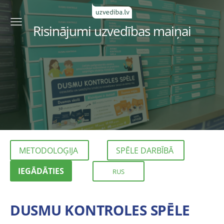
Risinājumi uzvedības maiņai
METODOLOĢIJA
SPĒLE DARBĪBĀ
IEGĀDĀTIES
RUS
DUSMU KONTROLES SPĒLE