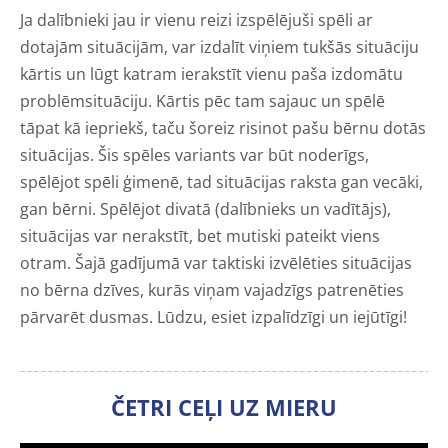
Ja dalībnieki jau ir vienu reizi izspēlējuši spēli ar
dotajām situācijām, var izdalīt viņiem tukšās situāciju
kārtis un lūgt katram ierakstīt vienu paša izdomātu
problēmsituāciju. Kārtis pēc tam sajauc un spēlē
tāpat kā iepriekš, taču šoreiz risinot pašu bērnu dotās
situācijas. Šis spēles variants var būt noderīgs,
spēlējot spēli ģimenē, tad situācijas raksta gan vecāki,
gan bērni. Spēlējot divatā (dalībnieks un vadītājs),
situācijas var nerakstīt, bet mutiski pateikt viens
otram. Šajā gadījumā var taktiski izvēlēties situācijas
no bērna dzīves, kurās viņam vajadzīgs patrenēties
pārvarēt dusmas. Lūdzu, esiet izpalīdzīgi un iejūtīgi!
ČETRI CEĻI UZ MIERU