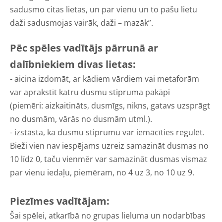
sadusmo citas lietas, un par vienu un to pašu lietu
daži sadusmojas vairāk, daži – mazāk”.
Pēc spēles vadītājs pārrunā ar
dalībniekiem divas lietas:
- aicina izdomāt, ar kādiem vārdiem vai metaforām
var aprakstīt katru dusmu stipruma pakāpi
(piemēri: aizkaitināts, dusmīgs, nikns, gatavs uzsprāgt
no dusmām, vārās no dusmām utml.).
- izstāsta, ka dusmu stiprumu var iemācīties regulēt.
Bieži vien nav iespējams uzreiz samazināt dusmas no
10 līdz 0, taču vienmēr var samazināt dusmas vismaz
par vienu iedaļu, piemēram, no 4 uz 3, no 10 uz 9.
Piezīmes vadītājam:
Šai spēlei, atkarībā no grupas lieluma un nodarbības