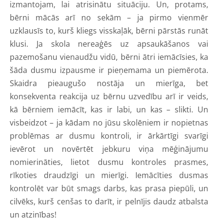
izmantojam, lai atrisinātu situāciju. Un, protams,
bērni mācās arī no sekām – ja pirmo vienmēr
uzklausīs to, kurš kliegs visskaļāk, bērni pārstās runāt
klusi. Ja skola nereaģēs uz apsaukāšanos vai
pazemošanu vienaudžu vidū, bērni ātri iemācīsies, ka
šāda dusmu izpausme ir pieņemama un piemērota.
Skaidra pieaugušo nostāja un mierīga, bet
konsekventa reakcija uz bērnu uzvedību arī ir veids,
kā bērniem iemācīt, kas ir labi, un kas – slikti. Un
visbeidzot – ja kādam no jūsu skolēniem ir nopietnas
problēmas ar dusmu kontroli, ir ārkārtīgi svarīgi
ievērot un novērtēt jebkuru viņa mēģinājumu
nomierināties, lietot dusmu kontroles prasmes,
rīkoties draudzīgi un mierīgi. Iemācīties dusmas
kontrolēt var būt smags darbs, kas prasa piepūli, un
cilvēks, kurš cenšas to darīt, ir pelnījis daudz atbalsta
un atzinības!