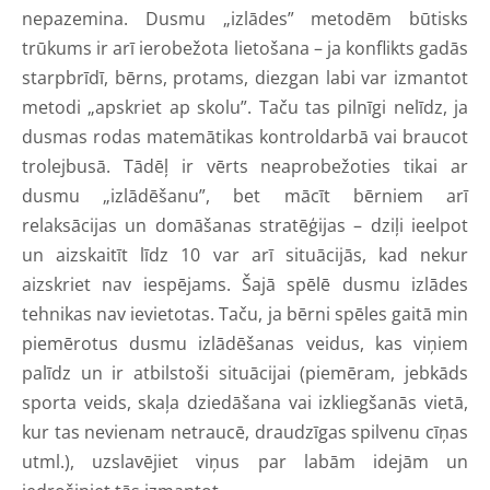
nepazemina. Dusmu „izlādes” metodēm būtisks
trūkums ir arī ierobežota lietošana – ja konflikts gadās
starpbrīdī, bērns, protams, diezgan labi var izmantot
metodi „apskriet ap skolu”. Taču tas pilnīgi nelīdz, ja
dusmas rodas matemātikas kontroldarbā vai braucot
trolejbusā. Tādēļ ir vērts neaprobežoties tikai ar
dusmu „izlādēšanu”, bet mācīt bērniem arī
relaksācijas un domāšanas stratēģijas – dziļi ieelpot
un aizskaitīt līdz 10 var arī situācijās, kad nekur
aizskriet nav iespējams. Šajā spēlē dusmu izlādes
tehnikas nav ievietotas. Taču, ja bērni spēles gaitā min
piemērotus dusmu izlādēšanas veidus, kas viņiem
palīdz un ir atbilstoši situācijai (piemēram, jebkāds
sporta veids, skaļa dziedāšana vai izkliegšanās vietā,
kur tas nevienam netraucē, draudzīgas spilvenu cīņas
utml.), uzslavējiet viņus par labām idejām un