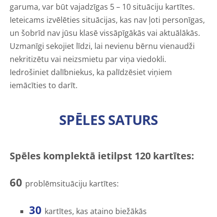
garuma, var būt vajadzīgas 5 – 10 situāciju kartītes.
Ieteicams izvēlēties situācijas, kas nav ļoti personīgas,
un šobrīd nav jūsu klasē vissāpīgākās vai aktuālākās.
Uzmanīgi sekojiet līdzi, lai nevienu bērnu vienaudži
nekritizētu vai neizsmietu par viņa viedokli.
Iedrošiniet dalībniekus, ka palīdzēsiet viņiem
iemācīties to darīt.
SPĒLES SATURS
Spēles komplektā ietilpst 120 kartītes:
60
problēmsituāciju kartītes:
30
kartītes, kas ataino biežākās