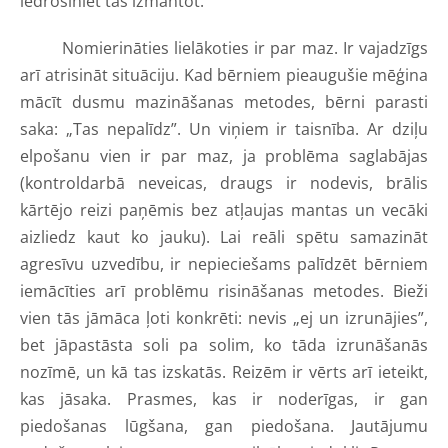
iedrošiniet tās izmantot.
Nomierināties lielākoties ir par maz. Ir vajadzīgs
arī atrisināt situāciju. Kad bērniem pieaugušie mēģina
mācīt dusmu mazināšanas metodes, bērni parasti
saka: „Tas nepalīdz”. Un viņiem ir taisnība. Ar dziļu
elpošanu vien ir par maz, ja problēma saglabājas
(kontroldarbā neveicas, draugs ir nodevis, brālis
kārtējo reizi paņēmis bez atļaujas mantas un vecāki
aizliedz kaut ko jauku). Lai reāli spētu samazināt
agresīvu uzvedību, ir nepieciešams palīdzēt bērniem
iemācīties arī problēmu risināšanas metodes. Bieži
vien tās jāmāca ļoti konkrēti: nevis „ej un izrunājies”,
bet jāpastāsta soli pa solim, ko tāda izrunāšanās
nozīmē, un kā tas izskatās. Reizēm ir vērts arī ieteikt,
kas jāsaka. Prasmes, kas ir noderīgas, ir gan
piedošanas lūgšana, gan piedošana. Jautājumu