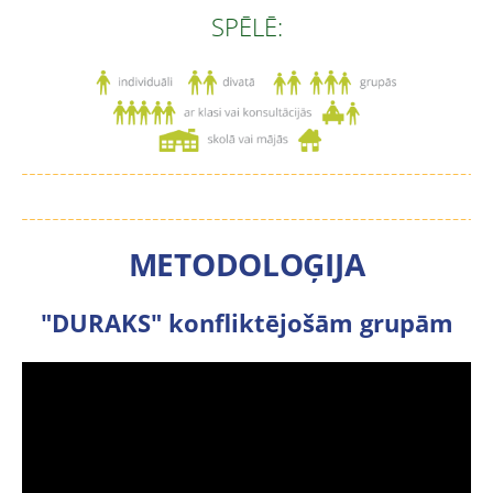
SPĒLĒ:
METODOLOĢIJA
"DURAKS" konfliktējošām grupām