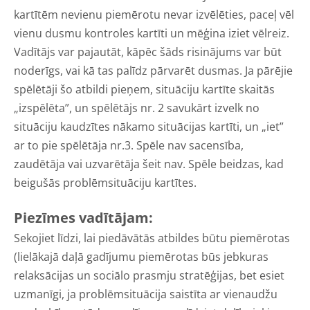
kartītēm nevienu piemērotu nevar izvēlēties, paceļ vēl
vienu dusmu kontroles kartīti un mēģina iziet vēlreiz.
Vadītājs var pajautāt, kāpēc šāds risinājums var būt
noderīgs, vai kā tas palīdz pārvarēt dusmas. Ja pārējie
spēlētāji šo atbildi pieņem, situāciju kartīte skaitās
„izspēlēta”, un spēlētājs nr. 2 savukārt izvelk no
situāciju kaudzītes nākamo situācijas kartīti, un „iet”
ar to pie spēlētāja nr.3. Spēle nav sacensība,
zaudētāja vai uzvarētāja šeit nav. Spēle beidzas, kad
beigušās problēmsituāciju kartītes.
Piezīmes vadītājam:
Sekojiet līdzi, lai piedāvātās atbildes būtu piemērotas
(lielākajā daļā gadījumu piemērotas būs jebkuras
relaksācijas un sociālo prasmju stratēģijas, bet esiet
uzmanīgi, ja problēmsituācija saistīta ar vienaudžu