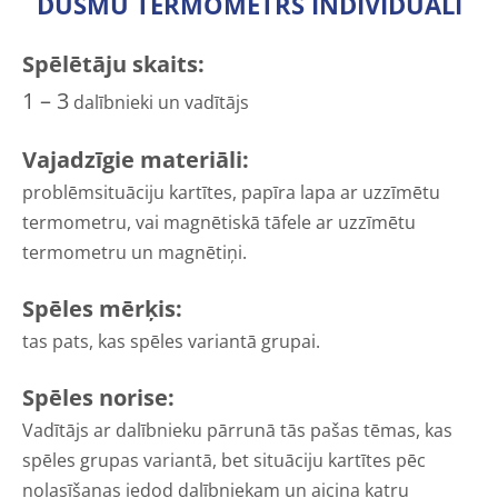
DUSMU TERMOMETRS INDIVIDUĀLI
Spēlētāju skaits:
1 – 3
dalībnieki un vadītājs
Vajadzīgie materiāli:
problēmsituāciju kartītes, papīra lapa ar uzzīmētu
termometru, vai magnētiskā tāfele ar uzzīmētu
termometru un magnētiņi.
Spēles mērķis:
tas pats, kas spēles variantā grupai.
Spēles norise:
Vadītājs ar dalībnieku pārrunā tās pašas tēmas, kas
spēles grupas variantā, bet situāciju kartītes pēc
nolasīšanas iedod dalībniekam un aicina katru