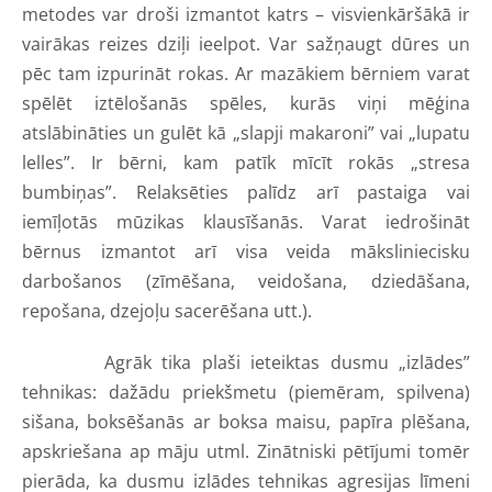
metodes var droši izmantot katrs – visvienkāršākā ir
vairākas reizes dziļi ieelpot. Var sažņaugt dūres un
pēc tam izpurināt rokas. Ar mazākiem bērniem varat
spēlēt iztēlošanās spēles, kurās viņi mēģina
atslābināties un gulēt kā „slapji makaroni” vai „lupatu
lelles”. Ir bērni, kam patīk mīcīt rokās „stresa
bumbiņas”. Relaksēties palīdz arī pastaiga vai
iemīļotās mūzikas klausīšanās. Varat iedrošināt
bērnus izmantot arī visa veida māksliniecisku
darbošanos (zīmēšana, veidošana, dziedāšana,
repošana, dzejoļu sacerēšana utt.).
Agrāk tika plaši ieteiktas dusmu „izlādes”
tehnikas: dažādu priekšmetu (piemēram, spilvena)
sišana, boksēšanās ar boksa maisu, papīra plēšana,
apskriešana ap māju utml. Zinātniski pētījumi tomēr
pierāda, ka dusmu izlādes tehnikas agresijas līmeni