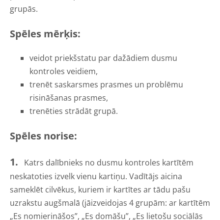
grupās.
Spēles mērķis:
veidot priekšstatu par dažādiem dusmu
kontroles veidiem,
trenēt saskarsmes prasmes un problēmu
risināšanas prasmes,
trenēties strādāt grupā.
Spēles norise:
1.
Katrs dalībnieks no dusmu kontroles kartītēm
neskatoties izvelk vienu kartiņu. Vadītājs aicina
sameklēt cilvēkus, kuriem ir kartītes ar tādu pašu
uzrakstu augšmalā (jāizveidojas 4 grupām: ar kartītēm
„Es nomierināšos”, „Es domāšu”, „Es lietošu sociālās