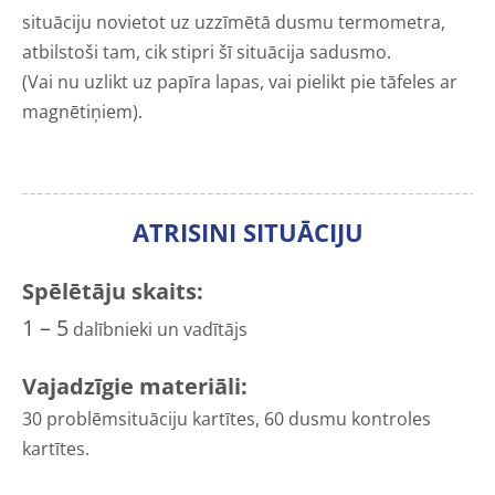
situāciju novietot uz uzzīmētā dusmu termometra,
atbilstoši tam, cik stipri šī situācija sadusmo.
(Vai nu uzlikt uz papīra lapas, vai pielikt pie tāfeles ar
magnētiņiem).
ATRISINI SITUĀCIJU
Spēlētāju skaits:
1 – 5
dalībnieki un vadītājs
Vajadzīgie materiāli:
30 problēmsituāciju kartītes, 60 dusmu kontroles
kartītes.