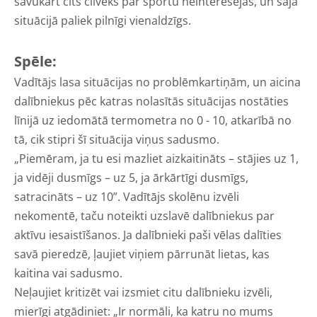
savukārt cits cilvēks par sportu neinteresējas, un šajā
situācijā paliek pilnīgi vienaldzīgs.
Spēle:
Vadītājs lasa situācijas no problēmkartiņām, un aicina
dalībniekus pēc katras nolasītās situācijas nostāties
līnijā uz iedomātā termometra no 0 - 10, atkarībā no
tā, cik stipri šī situācija viņus sadusmo.
„Piemēram, ja tu esi mazliet aizkaitināts – stājies uz 1,
ja vidēji dusmīgs – uz 5, ja ārkārtīgi dusmīgs,
satracināts – uz 10”. Vadītājs skolēnu izvēli
nekomentē, taču noteikti uzslavē dalībniekus par
aktīvu iesaistīšanos. Ja dalībnieki paši vēlas dalīties
savā pieredzē, ļaujiet viņiem pārrunāt lietas, kas
kaitina vai sadusmo.
Neļaujiet kritizēt vai izsmiet citu dalībnieku izvēli,
mierīgi atgādiniet: „Ir normāli, ka katru no mums